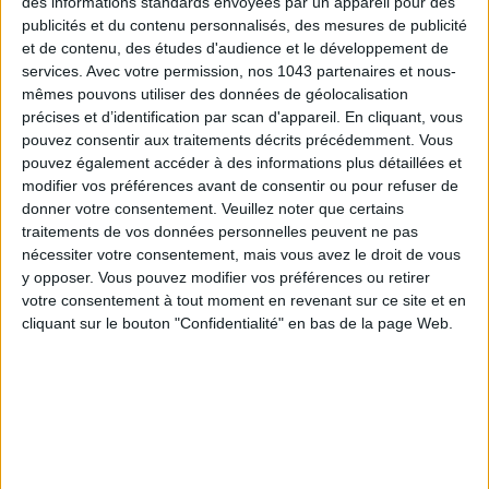
des informations standards envoyées par un appareil pour des
publicités et du contenu personnalisés, des mesures de publicité
ADOPT PARFUMS IS REVOLUTIONIZING AFFORDABLE MADE-IN-FRANCE
et de contenu, des études d'audience et le développement de
FRAGRANCES
services.
Avec votre permission, nos 1043 partenaires et nous-
mêmes pouvons utiliser des données de géolocalisation
précises et d’identification par scan d'appareil. En cliquant, vous
pouvez consentir aux traitements décrits précédemment. Vous
pouvez également accéder à des informations plus détaillées et
modifier vos préférences avant de consentir ou pour refuser de
donner votre consentement.
Veuillez noter que certains
traitements de vos données personnelles peuvent ne pas
nécessiter votre consentement, mais vous avez le droit de vous
y opposer. Vous pouvez modifier vos préférences ou retirer
votre consentement à tout moment en revenant sur ce site et en
cliquant sur le bouton "Confidentialité" en bas de la page Web.
15 IDEAS FOR ENJOYING AUGUST IN PARIS