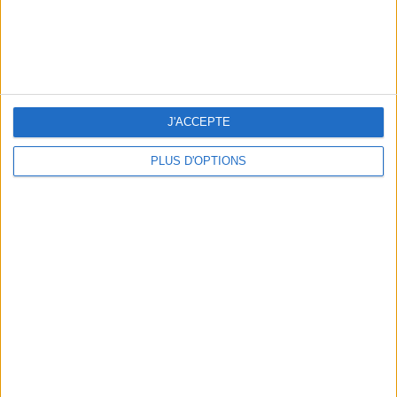
5 SPA GETAWAYS LESS THAN 2 HOURS FROM PARIS
J'ACCEPTE
PLUS D'OPTIONS
OUR FAVORITE SPOTS FOR A GETAWAY TO DEAUVILLE-TROUVILLE