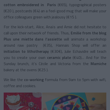
cotton embroidered in Paris
(€65), typographical posters
(€20 ), postcards (€4) an a feel-good mug that will make your
office colleagues green with jealousy (€15 ).
For the kick-start, Alice, Anaïs and Amie did not hesitate to
call upon their network of friends. Thus,
Emilie from the blog
Plus une miette dans l’assiette
will animate a workshop
around raw pastry (€35), Hannais Shop will offer an
initiation to lithotherapy
(€30€), Julie Echavidre will teach
you to create your own
ceramic plate
(€40)… And for the
Sunday brunch, it’s Cécile and Victoria from the
Mamiche
bakery at the ovens (€25 ).
We like: the
co-working
formula from 9am to 5pm with wifi,
coffee and cookies.