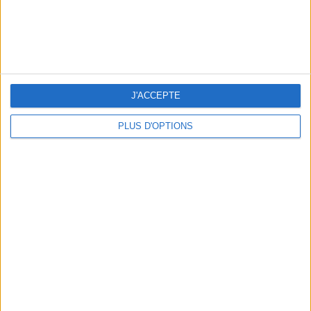
J'ACCEPTE
OUR FAVORITE SPOTS FOR A GETAWAY TO DEAUVILLE-TROUVILLE
PLUS D'OPTIONS
THE HOTTEST NEW STREET FOOD SPOTS IN PARIS