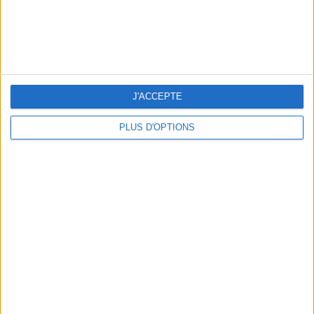
5 ESCAPADES AVEC SPA À MOINS DE 2H DE PARIS
J'ACCEPTE
PLUS D'OPTIONS
NOS ADRESSES CHOUCHOUTES POUR UNE VIRÉE À DEAUVILLE-TROUVILLE