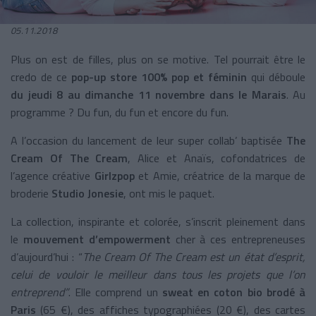
05.11.2018
Plus on est de filles, plus on se motive. Tel pourrait être le
credo de ce
pop-up store 100% pop et féminin
qui déboule
du jeudi 8 au dimanche 11 novembre dans le Marais
. Au
programme ? Du fun, du fun et encore du fun.
A l’occasion du lancement de leur super collab’ baptisée
The
Cream Of The Cream
, Alice et Anaïs, cofondatrices de
l’agence créative
Girlzpop
et Amie, créatrice de la marque de
broderie
Studio Jonesie
,
ont mis le paquet.
La collection, inspirante et colorée, s’inscrit pleinement dans
le
mouvement d’empowerment
cher à ces entrepreneuses
d’aujourd’hui : “
The Cream Of The Cream est un état d’esprit,
celui de vouloir le meilleur dans tous les projets que l’on
entreprend”
. Elle comprend un
sweat en coton bio brodé à
Paris
(65 €), des affiches typographiées (20 €), des cartes