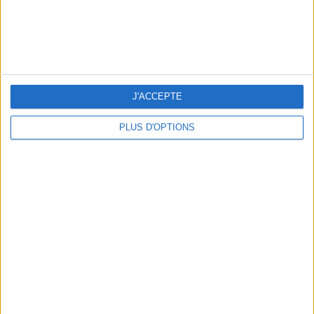
THE HOTTEST NEW STREET FOOD SPOTS IN PARIS
J'ACCEPTE
PLUS D'OPTIONS
BEACHWEAR ESSENTIALS FOR THE ULTIMATE SUMMER WARDROBE