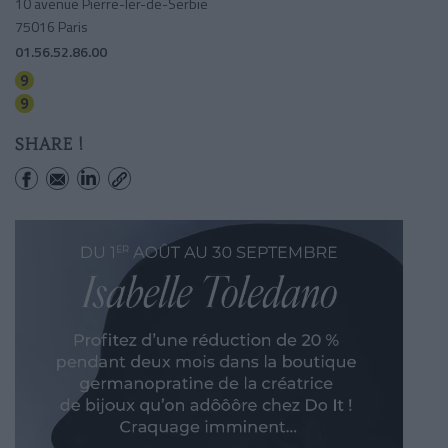
10 avenue Pierre-Ier-de-Serbie
75016 Paris
01.56.52.86.00
Iena
Alma-marceau
SHARE !