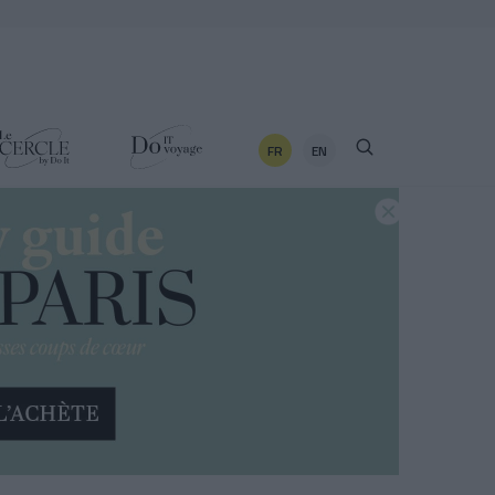
FR
EN