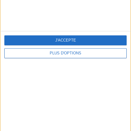
LES SOINS À BOOKER AVANT LES VACANCES
J'ACCEPTE
PLUS D'OPTIONS
10 MAILLOTS DE BAIN CANONS POUR FAIRE SENSATION CET ÉTÉ