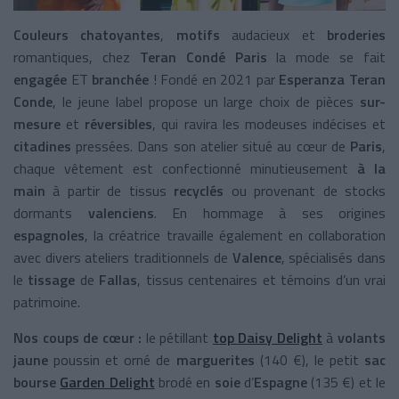
Couleurs chatoyantes
,
motifs
audacieux et
broderies
romantiques, chez
Teran Condé Paris
la mode se fait
engagée
ET
branchée
! Fondé en 2021 par
Esperanza Teran
Conde
, le jeune label propose un large choix de pièces
sur-
mesure
et
réversibles
, qui ravira les modeuses indécises et
citadines
pressées. Dans son atelier situé au cœur de
Paris
,
chaque vêtement est confectionné minutieusement
à la
main
à partir de tissus
recyclés
ou provenant de stocks
dormants
valenciens
.
En hommage à ses origines
espagnoles
, la créatrice travaille également en collaboration
avec divers ateliers traditionnels de
Valence
, spécialisés dans
le
tissage
de
Fallas
, tissus centenaires et témoins d’un vrai
patrimoine.
Nos coups de cœur :
le pétillant
top Daisy Delight
à
volants
jaune
poussin et orné de
marguerites
(140 €), le petit
sac
bourse
Garden Delight
brodé en
soie
d’
Espagne
(135 €) et le