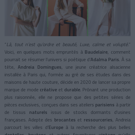
“
Là, tout n’est qu’ordre et beauté, Luxe, calme et volupté.
”
Voici, en quelques mots empruntés à
Baudelaire
, comment
pourrait se résumer l’univers si poétique d’
Adalma Paris
. À sa
tête,
Andreia Domingues
, une jeune créatrice alsacienne
installée à Paris qui, formée au gré de ses études dans des
maisons de haute couture, décide en 2020 de lancer sa propre
marque de mode
créative
et
durable
. Prônant une production
plus raisonnée, elle ne propose que des petites séries de
pièces exclusives, conçues dans ses ateliers
parisiens
à partir
de tissus
naturels
issus de stocks dormants d'usines
françaises. Adepte des
brocantes
et
ressourceries
, Andreia
parcourt les villes d’
Europe
à la recherche des plus belles
dentelles
,
boutons
et autres fournitures
vintage
qu’elle