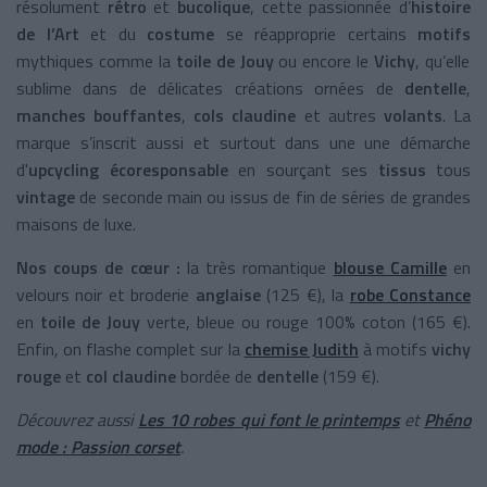
résolument
rétro
et
bucolique
, cette passionnée d’
histoire
de l’Art
et du
costume
se réapproprie certains
motifs
mythiques comme la
toile de Jouy
ou encore le
Vichy
, qu’elle
sublime dans de délicates créations ornées de
dentelle
,
manches bouffantes
,
cols claudine
et autres
volants
. La
marque s’inscrit aussi et surtout dans une une démarche
d'
upcycling écoresponsable
en sourçant ses
tissus
tous
vintage
de
seconde main ou issus de fin de séries de grandes
maisons de luxe.
Nos coups de cœur :
la très romantique
blouse Camille
en
velours noir et broderie
anglaise
(125 €), la
robe Constance
en
toile de Jouy
verte, bleue ou rouge 100% coton (165 €).
Enfin, on flashe complet sur la
chemise Judith
à motifs
vichy
rouge
et
col claudine
bordée de
dentelle
(159 €).
Découvrez aussi
Les 10 robes qui font le printemps
et
Phéno
mode : Passion corset
.