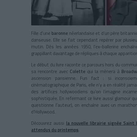
Fille d’une
baronne
néerlandaise et d’un père britanniq
danseuse. Elle se fait cependant repérer par plusi
mutin. Dès les années 1950, l’ex-ballerine enchaîn
grappillant davantage de répliques à chaque apparitio
Le début du livre raconte ce parcours hors du commu
sa rencontre avec
Colette
qui la mènera à
Broad
ascension parisienne. Fun fact : si inconsc
cinématographique de Paris, elle n’y a en réalité jamai
des artifices hollywoodiens qu’on l’imagine incar
sophistiquée. En refermant ce livre aussi glamour q
questionne l’auteur), on enchaîne avec un marathon 
d’Hollywood.
Découvrez aussi
la nouvelle librairie signée Saint
attendus du printemps
.