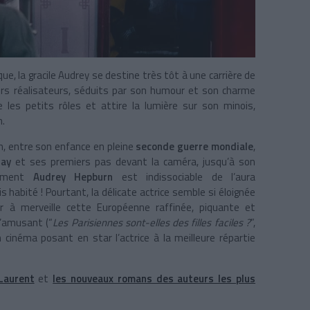
ue, la gracile Audrey se destine très tôt à une carrière de
eurs réalisateurs, séduits par son humour et son charme
e les petits rôles et attire la lumière sur son minois,
n.
n, entre son enfance en pleine
seconde guerre mondiale
,
way
et ses premiers pas devant la caméra, jusqu’à son
iemment
Audrey Hepburn
est indissociable de l’aura
s habité ! Pourtant, la délicate actrice semble si éloignée
ner à merveille cette Européenne raffinée, piquante et
u’amusant (“
Les Parisiennes sont-elles des filles faciles ?
”,
cinéma posant en star l’actrice à la meilleure répartie
 Laurent
et
les nouveaux romans des auteurs les plus