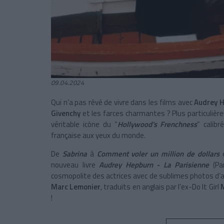
09.04.2024
Qui n’a pas rêvé de vivre dans les films avec
Audrey 
Givenchy
et les farces charmantes ? Plus particulière
véritable icône du “
Hollywood's Frenchness
” calib
française aux yeux du monde.
De
Sabrina
à
Comment voler un million de dollars
e
nouveau livre
Audrey Hepburn - La Parisienne
(Par
cosmopolite des actrices avec de sublimes photos d’a
Marc Lemonier
, traduits en anglais par l’ex-Do It Girl
M
!