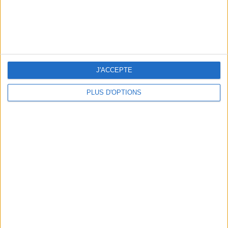
LES MEILLEURES TABLES SUDISTES DE PARIS
J'ACCEPTE
PLUS D'OPTIONS
5 ESCAPADES AVEC SPA À MOINS DE 2H DE PARIS