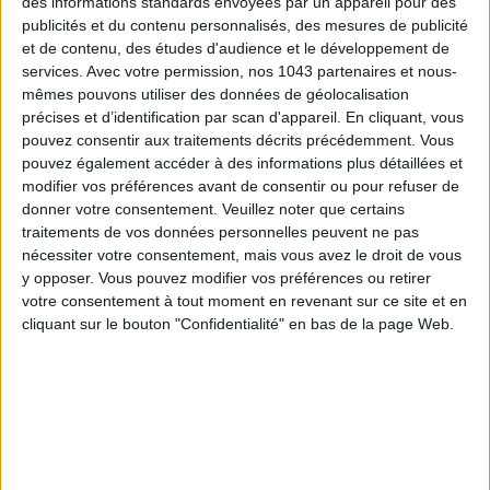
des informations standards envoyées par un appareil pour des
publicités et du contenu personnalisés, des mesures de publicité
et de contenu, des études d'audience et le développement de
services.
Avec votre permission, nos 1043 partenaires et nous-
ADOPT PARFUMS RÉVOLUTIONNE LA PARFUMERIE MADE IN FRANCE À PETIT PRIX
mêmes pouvons utiliser des données de géolocalisation
précises et d’identification par scan d'appareil. En cliquant, vous
pouvez consentir aux traitements décrits précédemment. Vous
pouvez également accéder à des informations plus détaillées et
modifier vos préférences avant de consentir ou pour refuser de
donner votre consentement.
Veuillez noter que certains
traitements de vos données personnelles peuvent ne pas
nécessiter votre consentement, mais vous avez le droit de vous
y opposer. Vous pouvez modifier vos préférences ou retirer
votre consentement à tout moment en revenant sur ce site et en
cliquant sur le bouton "Confidentialité" en bas de la page Web.
TOUT CE QUE VOUS DEVEZ FAIRE À PARIS EN AOÛT