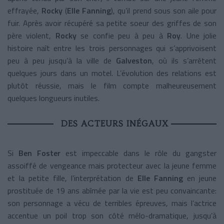
effrayée,
Rocky
(
Elle Fanning
), qu’il prend sous son aile pour
fuir. Après avoir récupéré sa petite soeur des griffes de son
père violent,
Rocky
se confie peu à peu à
Roy
. Une jolie
histoire naît entre les trois personnages qui s’apprivoisent
peu à peu jusqu’à la ville de
Galveston
, où ils s’arrêtent
quelques jours dans un motel. L’évolution des relations est
plutôt réussie, mais le film compte malheureusement
quelques longueurs inutiles.
DES ACTEURS INÉGAUX
Si
Ben Foster
est impeccable dans le rôle du gangster
assoiffé de vengeance mais protecteur avec la jeune femme
et la petite fille, l’interprétation de
Elle Fanning
en jeune
prostituée de 19 ans abîmée par la vie est peu convaincante:
son personnage a vécu de terribles épreuves, mais l’actrice
accentue un poil trop son côté mélo-dramatique, jusqu’à