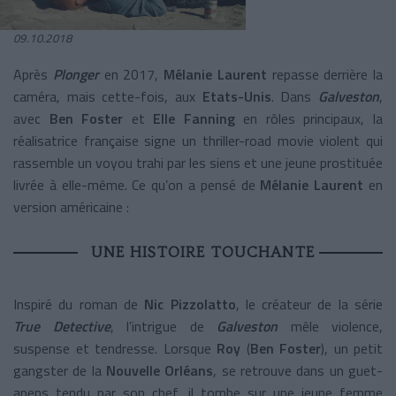
09.10.2018
Après
Plonger
en 2017,
Mélanie Laurent
repasse derrière la
caméra, mais cette-fois, aux
Etats-Unis
. Dans
Galveston
,
avec
Ben Foster
et
Elle Fanning
en rôles principaux, la
réalisatrice française signe un thriller-road movie violent qui
rassemble un voyou trahi par les siens et une jeune prostituée
livrée à elle-même. Ce qu’on a pensé de
Mélanie Laurent
en
version américaine :
UNE HISTOIRE TOUCHANTE
Inspiré du roman de
Nic Pizzolatto
, le créateur de la série
True Detective
, l’intrigue de
Galveston
mêle violence,
suspense et tendresse. Lorsque
Roy
(
Ben Foster
), un petit
gangster de la
Nouvelle Orléans
, se retrouve dans un guet-
apens tendu par son chef, il tombe sur une jeune femme