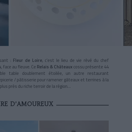
osant :
Fleur de Loire
, c’est le lieu de vie rêvé du chef
s
, face au fleuve. Ce
Relais & Châteaux
cossu présente 44
able table doublement étoilée, un autre restaurant
icerie / pâtisserie pour ramener gâteaux et terrines à la
us près du riche terroir de la région…
IRE D’AMOUREUX