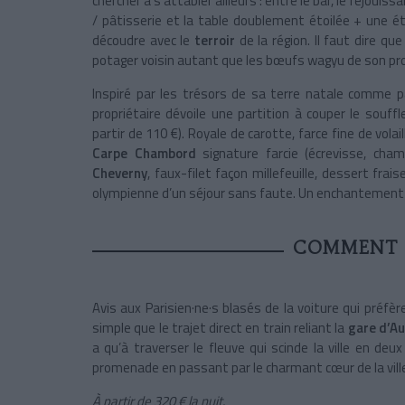
chercher à s’attabler ailleurs : entre le bar, le réjoui
/ pâtisserie et la table doublement étoilée + une ét
découdre avec le
terroir
de la région. Il faut dire qu
potager voisin autant que les bœufs wagyu de son pr
Inspiré par les trésors de sa terre natale comme 
propriétaire dévoile une partition à couper le souf
partir de 110 €). Royale de carotte, farce fine de vola
Carpe Chambord
signature farcie (écrevisse, cham
Cheverny
, faux-filet façon millefeuille, dessert fra
olympienne d’un séjour sans faute. Un enchantement
COMMENT S
Avis aux Parisien·ne·s blasés de la voiture qui préfère
simple que le trajet direct en train reliant la
gare d’Au
a qu’à traverser le fleuve qui scinde la ville en deu
promenade en passant par le charmant cœur de la vill
À partir de 320 € la nuit.