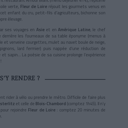
ssant restaurant Amour Blanc (menu déjeuner 41 €), l’épicerie
oile verte,
Fleur de Loire
réjouit les gourmets venus en
e cet enfant du cru, petit-fils d’agriculteurs, bichonne son
opre élevage.
par ses voyages en
Asie
et en
Amérique Latine
, le chef
fle derrière les fourneaux de sa table éponyme (menus à
ille et verveine courgettes, mulet au navet boule de neige,
pignons, lard fermier) puis nappée d’une réduction de
ise et sapin… La poésie de sa cuisine prolonge l’expérience
 !
’Y RENDRE ?
nt rider à vélo ou prendre le métro. Difficile de faire plus
sterlitz
et celle de
Blois-Chambord
(comptez 1h45). Il n’y
x pour rejoindre
Fleur de Loire
: comptez 20 minutes de
e.