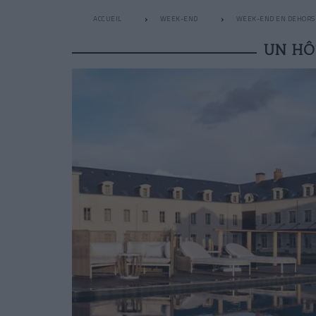
ACCUEIL
WEEK-END
WEEK-END EN DEHORS 
UN HÔT