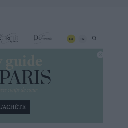
FR
EN