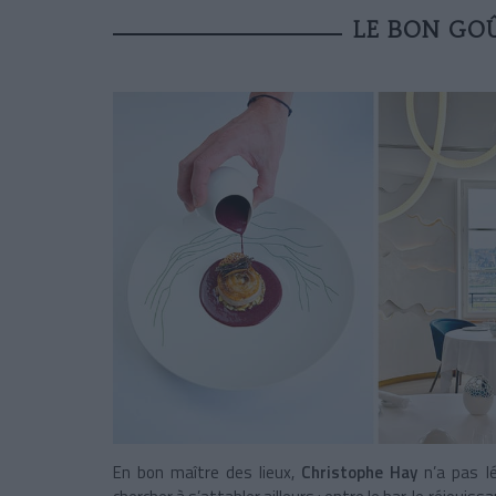
LE BON GOÛ
En bon maître des lieux,
Christophe Hay
n’a pas lé