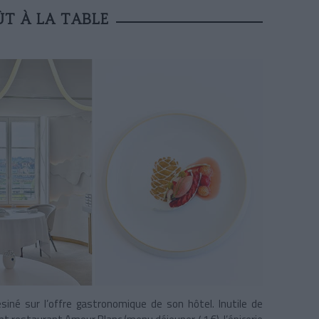
T À LA TABLE
siné sur l’offre gastronomique de son hôtel. Inutile de