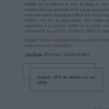
Pinède
où l’on déjeune en bord de plage ou dîne 
méditerranéenne délicieuse. Et, le soir on peut auss
menu aux accents asiatiques réalisé avec des produi
revisité, curry vert de langoustines. Sans oublier 
crescentine à la tomate confite et au basilic, c
entièrement revu en 2022, s’étend sur 500 m² et comp
Le plus ?
S’offrir une balade à bord du pointu de l’hô
criques aux eaux translucides…
Cala Rossa
, 20137 Lecci. À partir de 350 €.
Jusqu'à -25% de remise sur cet
hôtel