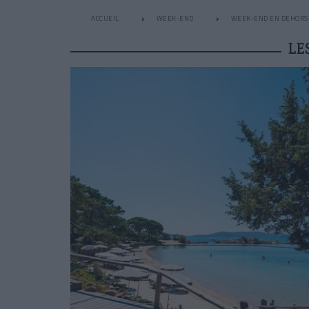
ACCUEIL
WEEK-END
WEEK-END EN DEHORS 
LE