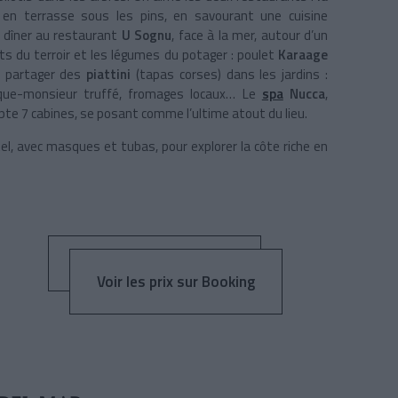
en terrasse sous les pins, en savourant une cuisine
i dîner au restaurant
U Sognu
, face à la mer, autour d’un
ts du terroir et les légumes du potager : poulet
Karaage
de partager des
piattini
(tapas corses) dans les jardins :
roque-monsieur truffé, fromages locaux… Le
spa
Nucca
,
te 7 cabines, se posant comme l’ultime atout du lieu.
tel, avec masques et tubas, pour explorer la côte riche en
Voir les prix sur Booking