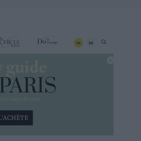
FR
EN