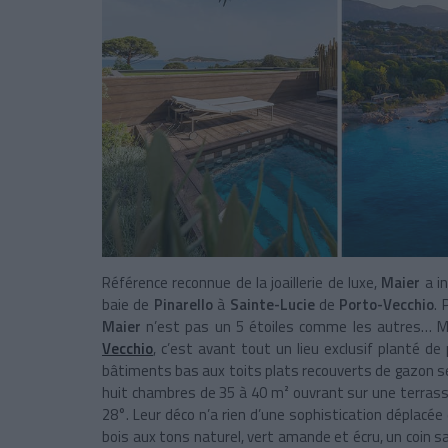
Référence reconnue de la joaillerie de luxe,
Maier
a i
baie de
Pinarello
à
Sainte-Lucie
de
Porto-Vecchio
.
Maier
n’est pas un 5 étoiles comme les autres… Mé
Vecchio
, c’est avant tout un lieu exclusif planté de 
bâtiments bas aux toits plats recouverts de gazon se
huit chambres de 35 à 40 m² ouvrant sur une terrasse
28°. Leur déco n’a rien d’une sophistication déplacé
bois
aux tons naturel, vert amande et écru,
un coin s