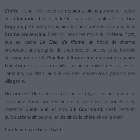
L’hôtel :
Une folle envie de respirer à pleins poumons l’odeur
de la
lavande
et d’entendre le chant des cigales ? Direction
Grignan
, petit village aux airs de carte postale au cœur de la
Drôme provençale
. C'est ici, sous les murs du château fort,
que se cache
Le Clair de Plume
,
un
hôtel de charme
proposant une poignée de chambres et suites cosy. Comble
du romantisme : le
Pavillon d’Amoureux
, un ancien cabanon
transformé en cocon douillet, niché au milieu des cistes et
romarins, qui était jadis le lieu des rendez-vous galants des
villageois.
On adore :
Une adresse où l'on se régale autant qu'on se
ressource. Avec son restaurant étoilé sous la houlette du
maestro
Glenn Viel
, et son
Bib Gourmand
, c'est l'endroit
qu’on attendait pour allier plaisir de la chère et de la chair.
Combien :
à partir de 145 €