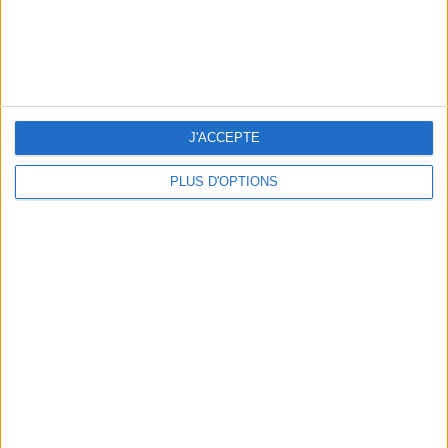
LES MEILLEURS HÔTELS POUR UN WEEK-END SPA ET GASTRONOMIE
J'ACCEPTE
PLUS D'OPTIONS
5 BONS ROMANS EN FORMAT POCHE À DÉVORER CET ÉTÉ