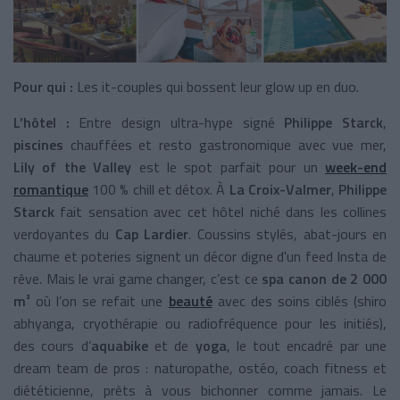
Pour qui :
Les it-couples qui bossent leur glow up en duo.
L’hôtel :
Entre design ultra-hype signé
Philippe Starck
,
piscines
chauffées et resto gastronomique avec vue mer,
Lily of the Valley
est le spot parfait pour un
week-end
romantique
100 % chill et détox. À
La Croix-Valmer
,
Philippe
Starck
fait sensation avec cet hôtel niché dans les collines
verdoyantes du
Cap Lardier
. Coussins stylés, abat-jours en
chaume et poteries signent un décor digne d'un feed Insta de
rêve. Mais le vrai game changer, c’est ce
spa canon de 2 000
m²
où l’on se refait une
beauté
avec des soins ciblés (shiro
abhyanga, cryothérapie ou radiofréquence pour les initiés),
des cours d’
aquabike
et de
yoga
, le tout encadré par une
dream team de pros : naturopathe, ostéo, coach fitness et
diététicienne, prêts à vous bichonner comme jamais. Le