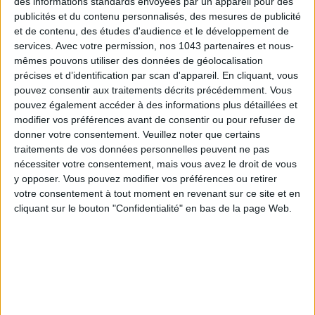
des informations standards envoyées par un appareil pour des
publicités et du contenu personnalisés, des mesures de publicité
On adore :
la
piscine chauffée
de 20 mètres qui se dévoile
et de contenu, des études d'audience et le développement de
aux beaux jours.
services.
Avec votre permission, nos 1043 partenaires et nous-
mêmes pouvons utiliser des données de géolocalisation
Un hôtel parfait pour un
week-end au vert
.
précises et d’identification par scan d'appareil. En cliquant, vous
pouvez consentir aux traitements décrits précédemment. Vous
Combien :
à partir de 220 €
pouvez également accéder à des informations plus détaillées et
modifier vos préférences avant de consentir ou pour refuser de
donner votre consentement.
Veuillez noter que certains
traitements de vos données personnelles peuvent ne pas
Jusqu’à 25% de remise sur cet
nécessiter votre consentement, mais vous avez le droit de vous
hôtel
y opposer. Vous pouvez modifier vos préférences ou retirer
votre consentement à tout moment en revenant sur ce site et en
cliquant sur le bouton "Confidentialité" en bas de la page Web.
Voir les prix sur booking