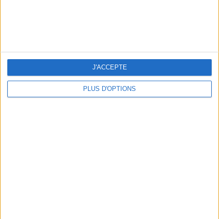
LES CADEAUX DÉLICIEUSEMENT SNOBS À RAPPORTER DE PARIS
J'ACCEPTE
PLUS D'OPTIONS
LES MEILLEURS APÉROS LES PIEDS DANS L’EAU