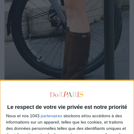
Le respect de votre vie privée est notre priorité
Nous et nos 1043
partenaires
stockons et/ou accédons à des
Carel
, la marque préférée des Parisiennes, ne fait pas que des
informations sur un appareil, telles que les cookies, et traitons
babies
! Ces bottes-là,
Sophie Marceau
aurait totalement pu
des données personnelles telles que des identifiants uniques et
les porter dans
La Boum
. Les Starter affichent la signature