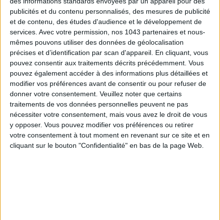
des informations standards envoyées par un appareil pour des
Carel
: des brides décoratives à boucle, en haut de la jambe et
publicités et du contenu personnalisés, des mesures de publicité
à l’avant, qui créent l’illusion d’un bout droit. En
cuir velours
et de contenu, des études d'audience et le développement de
services.
Avec votre permission, nos 1043 partenaires et nous-
marron
, elles sont parfaites pour une journée au bureau et
mêmes pouvons utiliser des données de géolocalisation
assez coquettes pour un dîner dans
un nouveau resto
.
précises et d’identification par scan d'appareil. En cliquant, vous
pouvez consentir aux traitements décrits précédemment. Vous
pouvez également accéder à des informations plus détaillées et
modifier vos préférences avant de consentir ou pour refuser de
725 € - Je l’achète
donner votre consentement.
Veuillez noter que certains
traitements de vos données personnelles peuvent ne pas
nécessiter votre consentement, mais vous avez le droit de vous
y opposer. Vous pouvez modifier vos préférences ou retirer
votre consentement à tout moment en revenant sur ce site et en
LE TALON TRÈS HAUT
cliquant sur le bouton "Confidentialité" en bas de la page Web.