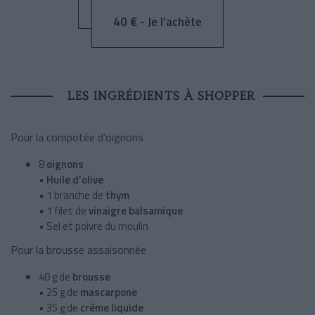
40 € - Je l’achète
LES INGRÉDIENTS À SHOPPER
Pour la compotée d’oignons
8
oignons
•
Huile d’olive
• 1 branche de
thym
• 1 filet de
vinaigre balsamique
• Sel et poivre du moulin
Pour la brousse assaisonnée
40 g de
brousse
• 25 g de
mascarpone
• 35 g de
crème liquide