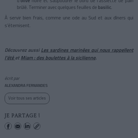
d’
olive
noire et saupoudrer le bord de l’assiette de pain
brûlé. Terminer avec quelques feuilles de
basilic
.
À servir bien frais, comme une ode au Sud et aux dîners qui
s’éternisent.
Découvrez aussi
Les sardines marinées qui nous rappellent
l’été
et
Miam : des boulettes à la sicilienne
.
écrit par
ALEXANDRA FERNANDES
Voir tous ses articles
JE PARTAGE !