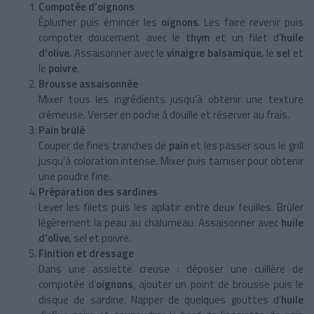
Compotée d’oignons
Éplucher puis émincer les
oignons
. Les faire revenir puis
compoter doucement avec le
thym
et un filet d’
huile
d’olive
. Assaisonner avec le
vinaigre balsamique
, le
sel
et
le
poivre
.
Brousse assaisonnée
Mixer tous les ingrédients jusqu’à obtenir une texture
crémeuse. Verser en poche à douille et réserver au frais.
Pain brûlé
Couper de fines tranches de
pain
et les passer sous le grill
jusqu’à coloration intense. Mixer puis tamiser pour obtenir
une poudre fine.
Préparation des sardines
Lever les filets puis les aplatir entre deux feuilles. Brûler
légèrement la peau au chalumeau. Assaisonner avec
huile
d’olive
, sel et poivre.
Finition et dressage
Dans une assiette creuse : déposer une cuillère de
compotée d’
oignons
, ajouter un point de brousse puis le
disque de sardine. Napper de quelques gouttes d’
huile