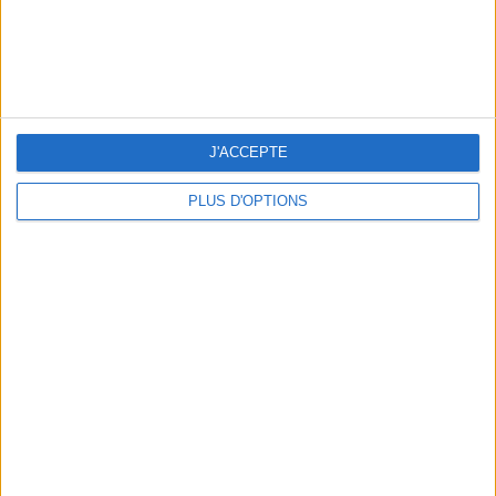
J'ACCEPTE
LES CADEAUX DÉLICIEUSEMENT SNOBS À RAPPORTER DE PARIS
PLUS D'OPTIONS
LES MEILLEURS APÉROS LES PIEDS DANS L’EAU