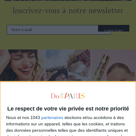
Inscrivez-vous à notre newsletter
S'INSCRIRE
Le respect de votre vie privée est notre priorité
Nous et nos 1043
partenaires
stockons et/ou accédons à des
ADOPT PARFUMS RÉVOLUTIONNE LA PARFUMERIE MADE IN FRANCE À PETIT PRIX
informations sur un appareil, telles que les cookies, et traitons
des données personnelles telles que des identifiants uniques et