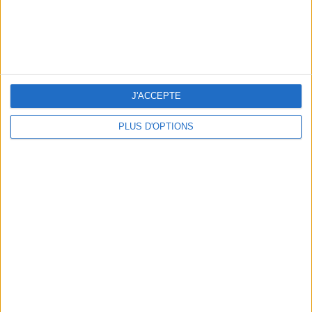
J'ACCEPTE
PLUS D'OPTIONS
5 ESCAPADES AVEC SPA À MOINS DE 2H DE PARIS