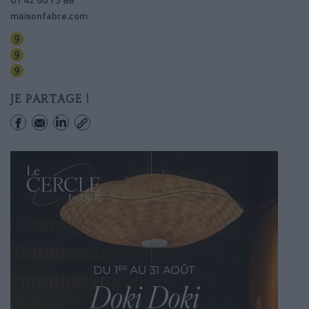
maisonfabre.com
Porte De Montreuil
Buzenval
Maraichers
JE PARTAGE !