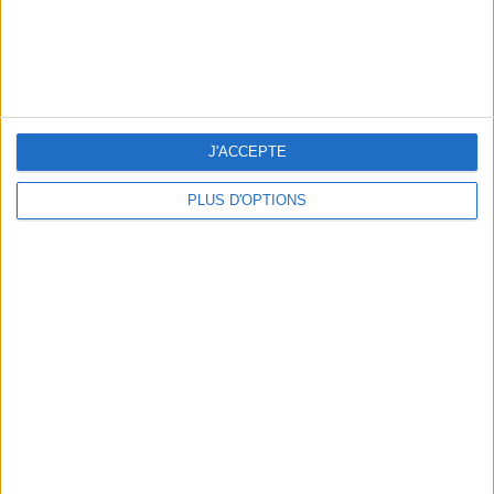
NOS ADRESSES CHOUCHOUTES POUR UNE VIRÉE À DEAUVILLE-TROUVILLE
J'ACCEPTE
PLUS D'OPTIONS
LES NOUVEAUX Q.G. STREET FOOD QUI FONT SALIVER PARIS