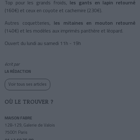
Top pour les grands froids,
les gants en lapin retourné
(160€) et ceux en coyote et cachemire (230€).
Autres coquetteries,
les mitaines en mouton retourné
(140€) et les modèles aux imprimés panthère et léopard.
Ouvert du lundi au samedi 11h - 19h
écrit par
LA RÉDACTION
Voir tous ses articles
OÙ LE TROUVER ?
MAISON FABRE
128-129, Galerie de Valois
75001 Paris
01 42 60 75 88