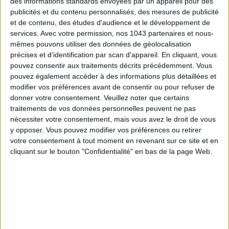
des informations standards envoyées par un appareil pour des
publicités et du contenu personnalisés, des mesures de publicité
et de contenu, des études d'audience et le développement de
LES SPF 50 QUI DONNENT ENVIE DE SE TARTINER
services.
Avec votre permission, nos 1043 partenaires et nous-
mêmes pouvons utiliser des données de géolocalisation
précises et d’identification par scan d'appareil. En cliquant, vous
pouvez consentir aux traitements décrits précédemment. Vous
pouvez également accéder à des informations plus détaillées et
modifier vos préférences avant de consentir ou pour refuser de
donner votre consentement.
Veuillez noter que certains
traitements de vos données personnelles peuvent ne pas
nécessiter votre consentement, mais vous avez le droit de vous
y opposer. Vous pouvez modifier vos préférences ou retirer
votre consentement à tout moment en revenant sur ce site et en
cliquant sur le bouton "Confidentialité" en bas de la page Web.
LES MEILLEURS HÔTELS POUR UN WEEK-END SPA ET GASTRONOMIE