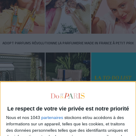
ADOPT PARFUMS RÉVOLUTIONNE LA PARFUMERIE MADE IN FRANCE À PETIT PRIX
Le respect de votre vie privée est notre priorité
Nous et nos 1043
partenaires
stockons et/ou accédons à des
TOUT CE QUE VOUS DEVEZ FAIRE À PARIS EN AOÛT
informations sur un appareil, telles que les cookies, et traitons
des données personnelles telles que des identifiants uniques et