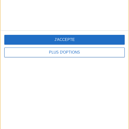
J'ACCEPTE
PLUS D'OPTIONS
NOS ADRESSES CHOUCHOUTES POUR UNE VIRÉE À DEAUVILLE-TROUVILLE