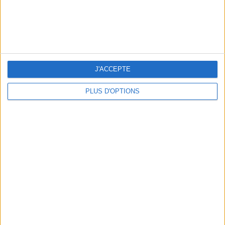
3 EXPÉRIENCES OUTDOOR À DEUX PAS DE PARIS
J'ACCEPTE
PLUS D'OPTIONS
LES CADEAUX DÉLICIEUSEMENT SNOBS À RAPPORTER DE PARIS