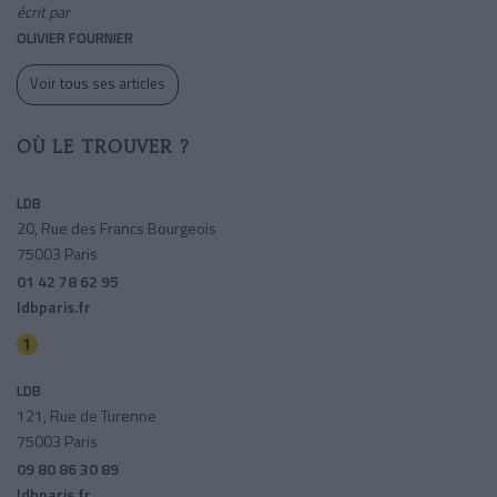
écrit par
OLIVIER FOURNIER
Voir tous ses articles
OÙ LE TROUVER ?
LDB
20, Rue des Francs Bourgeois
75003 Paris
01 42 78 62 95
ldbparis.fr
Saint-paul (le Marais)
LDB
121, Rue de Turenne
75003 Paris
09 80 86 30 89
ldbparis.fr