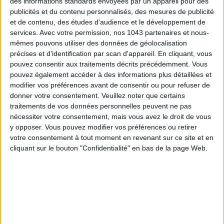
des informations standards envoyées par un appareil pour des
publicités et du contenu personnalisés, des mesures de publicité
et de contenu, des études d'audience et le développement de
services.
Avec votre permission, nos 1043 partenaires et nous-
mêmes pouvons utiliser des données de géolocalisation
LES SNEAKERS STARS DE L’ÉTÉ
précises et d’identification par scan d'appareil. En cliquant, vous
pouvez consentir aux traitements décrits précédemment. Vous
pouvez également accéder à des informations plus détaillées et
modifier vos préférences avant de consentir ou pour refuser de
donner votre consentement.
Veuillez noter que certains
traitements de vos données personnelles peuvent ne pas
nécessiter votre consentement, mais vous avez le droit de vous
y opposer. Vous pouvez modifier vos préférences ou retirer
Inscrivez-vous à notre newsletter
votre consentement à tout moment en revenant sur ce site et en
cliquant sur le bouton "Confidentialité" en bas de la page Web.
S'INSCRIRE