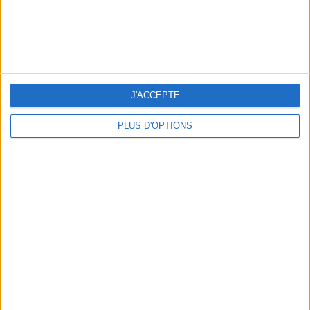
J'ACCEPTE
LES CADEAUX DÉLICIEUSEMENT SNOBS À RAPPORTER DE PARIS
PLUS D'OPTIONS
LES MEILLEURS APÉROS LES PIEDS DANS L’EAU