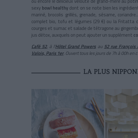
ou encore le délicieux velouté de grand-mère au potim
sexy
bowl healthy
dont on se note bien les ingrédien
mariné, brocolis grillés, grenade, sésame, coriandr
complet bio, tofu et légumes (29 €) ou la Fritatta 
courges et sumac et salade de tétragone au gingembre 
jus détox, auxquels on peut ajouter un supplément
co
Café 52
, à l’
Hôtel Grand Powers
au
52 rue François I
Valois, Paris 1er
. Ouvert tous les jours de 7h à 00h en 
LA PLUS NIPPON