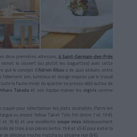
ses deux premières adresses,
à Saint-Germain-des-Prés
o
remet le couvert (ou plutôt les baguettes) avec cette
dire que le concept d’
Adrien Albou
a de quoi séduire, entre
 follement zen, lumineux et design inspirés par le travail
 : toute la faune mode du quartier se presse déjà autour de
hiharu Takada
et son équipe manier les
nigiris
comme
crayon pour sélectionner les plats souhaités. Parmi les
argue ou encore Yellow Tail et Tofu frit (entre 7 et 19 €),
€ et 16 €) et une excellente
soupe miso
délicieusement
ls de trois à six pièces (entre 19 € et 45 €) pour éviter la
r de délicieux mochis matcha ou sésame noir (8 €).