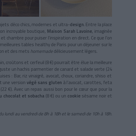
jets déco chics, modernes et ultra-
design
. Entre la place
son incroyable boutique,
Maison Sarah Lavoine
, imaginée
chambre pour puiser l’inspiration en direct. Ce que l’on
 meilleures tables healthy de Paris pour un déjeuner sur le
son et des mets
homemade
délicieusement légers.
n, croûtons et cerfeuil (8 €) pourrait être élue la meilleure
éguste un
hachis parmentier de canard et salade verte (24
uises :
Bar, riz vinaigré, avocat, choux, coriandre, shiso et
 une version
végé sans gluten
à l’avocat, carottes, feta
(22 €). Avec un repas aussi bon pour le cœur que pour la
 chocolat et sobacha
(8 €) ou un
cookie
sésame noir et
du lundi au vendredi de 8h à 18h et le samedi de 10h à 18h.