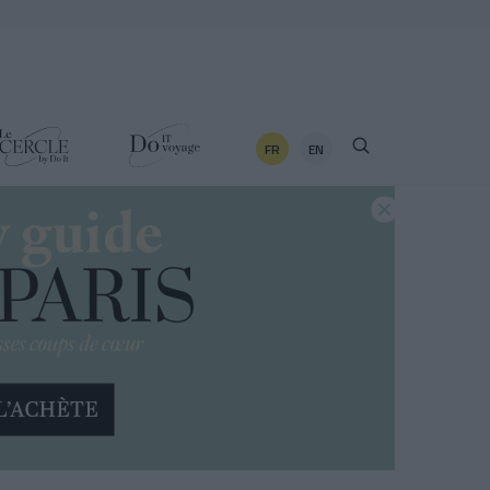
FR
EN