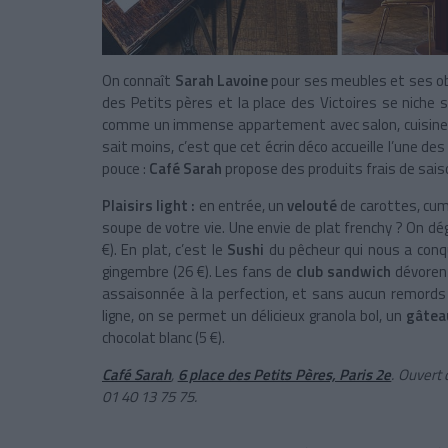
On connaît
Sarah Lavoine
pour ses meubles et ses ob
des Petits pères et la place des Victoires se niche 
comme un immense appartement avec salon, cuisine et 
sait moins, c’est que cet écrin déco
accueille l’une des
pouce :
Café Sarah
propose des produits frais de sai
Plaisirs light :
en entrée, un
velouté
de carottes, cumi
soupe de votre vie. Une envie de plat frenchy ? On d
€). En plat, c’est le
Sushi
du pêcheur qui nous a conq
gingembre
(26 €). Les fans de
club sandwich
dévorent
assaisonnée à la perfection, et sans aucun remords 
ligne, on se permet un délicieux granola bol, un
gâteau
chocolat blanc (5 €).
Café Sarah
,
6 place des Petits Pères, Paris 2e
. Ouvert 
01 40 13 75 75.