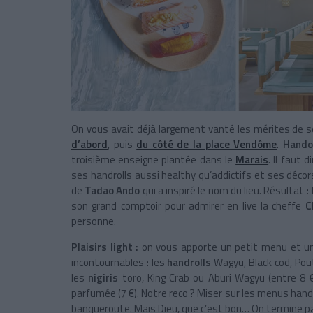
On vous avait déjà largement vanté les mérites de 
d’abord
, puis
du côté de la place Vendôme
.
Hand
troisième enseigne plantée dans le
Marais
. Il faut 
ses handrolls aussi healthy qu’addictifs et ses décors
de
Tadao Ando
qui a inspiré le nom du lieu. Résultat
son grand comptoir pour admirer en live la cheffe
C
personne.
Plaisirs light :
on vous apporte un petit menu et un 
incontournables : les
handrolls
Wagyu, Black cod, Pout
les
nigiris
toro, King Crab ou Aburi Wagyu (entre 8 
parfumée (7 €). Notre reco ? Miser sur les menus handrol
banqueroute. Mais Dieu, que c’est bon… On termine pa