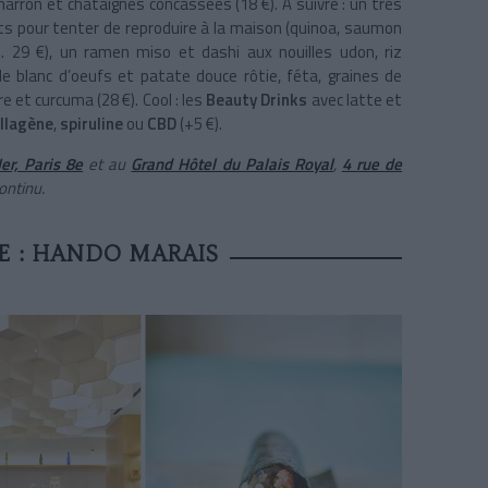
arron et châtaignes concassées (18 €). À suivre : un très
ts pour tenter de reproduire à la maison (quinoa, saumon
e… 29 €), un ramen miso et dashi aux nouilles udon, riz
de blanc d’oeufs et patate douce rôtie, féta, graines de
et curcuma (28 €). Cool : les
Beauty Drinks
avec latte et
llagène
,
spiruline
ou
CBD
(+5 €).
er, Paris 8e
et au
Grand Hôtel du Palais Royal
,
4 rue de
continu.
E : HANDO MARAIS