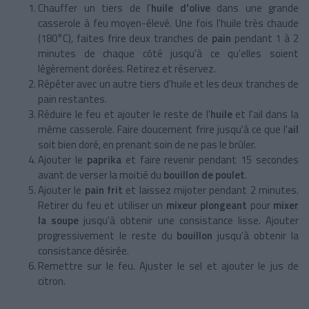
Chauffer un tiers de l'
huile d'olive
dans une grande
casserole à feu moyen-élevé. Une fois l'huile très chaude
(180°C), faites frire deux tranches de
pain
pendant 1 à 2
minutes de chaque côté jusqu'à ce qu'elles soient
légèrement dorées. Retirez et réservez.
Répéter avec un autre tiers d'huile et les deux tranches de
pain restantes.
Réduire le feu et ajouter le reste de l'
huile
et l'ail dans la
même casserole. Faire doucement frire jusqu'à ce que l'
ail
soit bien doré, en prenant soin de ne pas le brûler.
Ajouter le
paprika
et faire revenir pendant 15 secondes
avant de verser la moitié du
bouillon de poulet
.
Ajouter le
pain frit
et laissez mijoter pendant 2 minutes.
Retirer du feu et utiliser un
mixeur plongeant
pour
mixer
la soupe
jusqu'à obtenir une consistance lisse. Ajouter
progressivement le reste du
bouillon
jusqu'à obtenir la
consistance désirée.
Remettre sur le feu. Ajuster le sel et ajouter le jus de
citron.