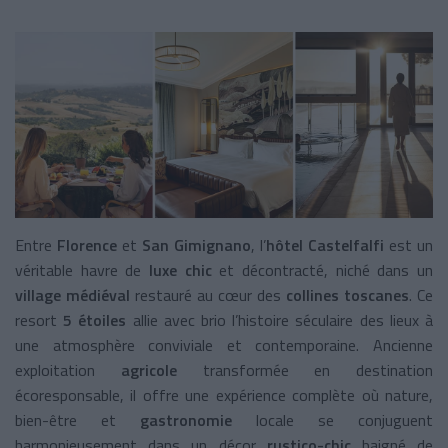
Entre
Florence
et
San Gimignano
, l’
hôtel Castelfalfi
est un
véritable havre de
luxe chic
et décontracté, niché dans un
village
médiéval
restauré au cœur des
collines toscanes
. Ce
resort
5 étoiles
allie avec brio l’histoire séculaire des lieux à
une atmosphère conviviale et contemporaine. Ancienne
exploitation
agricole
transformée en destination
écoresponsable, il offre une expérience complète où nature,
bien-être et
gastronomie
locale se conjuguent
harmonieusement dans un décor
rustico-chic
baigné de