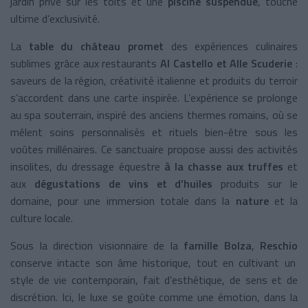
jardin privé sur les toits et une
piscine suspendue
, touche
ultime d’exclusivité.​
La
table du château promet
des expériences culinaires
sublimes grâce aux restaurants
Al Castello et Alle Scuderie
:
saveurs de la région, créativité italienne et produits du terroir
s’accordent dans une carte inspirée. L’expérience se prolonge
au spa souterrain, inspiré des anciens thermes romains, où se
mêlent soins personnalisés et rituels bien-être sous les
voûtes millénaires. Ce sanctuaire propose aussi des activités
insolites, du dressage équestre
à la chasse aux truffes
et
aux
dégustations de vins et d’huiles
produits sur le
domaine, pour une immersion totale dans la
nature
et la
culture locale.​
Sous la direction visionnaire de la
famille Bolza
,
Reschio
conserve intacte son âme historique, tout en cultivant un
style de vie contemporain, fait d’esthétique, de sens et de
discrétion. Ici, le luxe se goûte comme une émotion, dans la