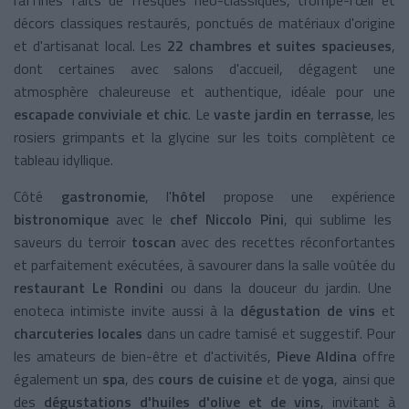
décors classiques restaurés, ponctués de matériaux d'origine
et d'artisanat local. Les
22 chambres et suites spacieuses
,
dont certaines avec salons d'accueil, dégagent une
atmosphère chaleureuse et authentique, idéale pour une
escapade conviviale et chic
. Le
vaste jardin en terrasse
, les
rosiers grimpants et la glycine sur les toits complètent ce
tableau idyllique.​
Côté
gastronomie
, l'
hôtel
propose une expérience
bistronomique
avec le
chef Niccolo Pini
, qui sublime les
saveurs du terroir
toscan
avec des recettes réconfortantes
et parfaitement exécutées, à savourer dans la salle voûtée du
restaurant
Le Rondini
ou dans la douceur du jardin. Une
enoteca intimiste invite aussi à la
dégustation de vins
et
charcuteries locales
dans un cadre tamisé et suggestif. Pour
les amateurs de bien-être et d'activités,
Pieve Aldina
offre
également un
spa
, des
cours de cuisine
et de
yoga
, ainsi que
des
dégustations d'huiles d'olive et de vins
, invitant à