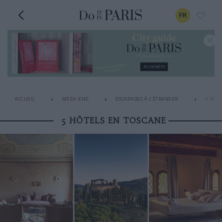
FR
ACCUEIL
WEEK-END
ESCAPADES À L'ÉTRANGER
5 HÔTE
5 HÔTELS EN TOSCANE