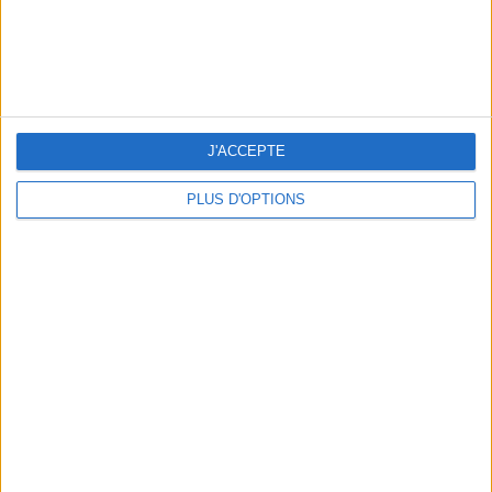
LES SACS D’ÉTÉ QUI DONNENT LE TON DE LA SAISON
J'ACCEPTE
PLUS D'OPTIONS
CONNAISSEZ-VOUS LE AIRBNB DE LA PISCINE AUTOUR DE PARIS ?