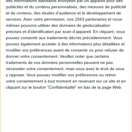
panoramique, chaque repas devient un moment de partage
des informations standards envoyées par un appareil pour des
publicités et du contenu personnalisés, des mesures de publicité
simple et raffiné. Au coucher du soleil, le lounge Ecrù invite à
et de contenu, des études d'audience et le développement de
la détente avec
cocktails
,
musique
et vue imprenable sur les
services.
Avec votre permission, nos 1043 partenaires et nous-
cyprès, offrant un doux prolongement à la
dolce vita
mêmes pouvons utiliser des données de géolocalisation
toscane
.​
précises et d’identification par scan d'appareil. En cliquant, vous
pouvez consentir aux traitements décrits précédemment. Vous
Castelfalfi
n’est pas seulement un lieu de séjour, c’est une
pouvez également accéder à des informations plus détaillées et
immersion dans un art de vivre où luxe rime avec simplicité,
modifier vos préférences avant de consentir ou pour refuser de
élégance avec décontraction, et où chaque instant se savoure
donner votre consentement.
Veuillez noter que certains
traitements de vos données personnelles peuvent ne pas
en toute liberté, au rythme apaisant des paysages uniques de
nécessiter votre consentement, mais vous avez le droit de vous
Toscane
, parfait pour un
week-end détente
.
y opposer. Vous pouvez modifier vos préférences ou retirer
votre consentement à tout moment en revenant sur ce site et en
Castelfalfi - Località Castelfalfi, 50050 Montaione, FI,
cliquant sur le bouton "Confidentialité" en bas de la page Web.
Toscane. 146 clés, prix à partir de 676 euros la nuit
- Surclassements et Avantages