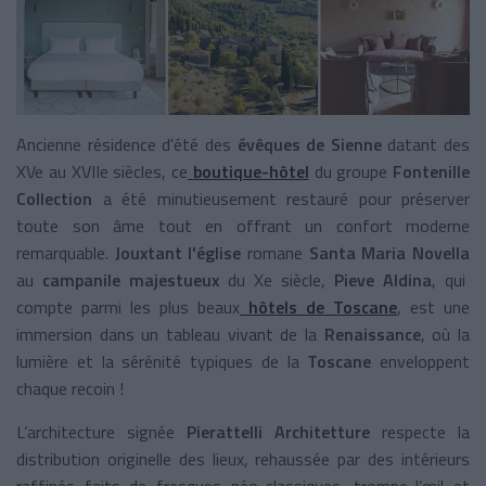
Ancienne résidence d'été des
évêques de Sienne
datant des
XVe au XVIIe siècles, ce
boutique-hôtel
du groupe
Fontenille
Collection
a été minutieusement restauré pour préserver
toute son âme tout en offrant un confort moderne
remarquable.
Jouxtant l'église
romane
Santa Maria Novella
au
campanile majestueux
du Xe siècle,
Pieve Aldina
, qui
compte parmi les plus beaux
hôtels de Toscane
, est une
immersion dans un tableau vivant de la
Renaissance
, où la
lumière et la sérénité typiques de la
Toscane
enveloppent
chaque recoin !
L’architecture signée
Pierattelli Architetture
respecte la
distribution originelle des lieux, rehaussée par des intérieurs
raffinés faits de fresques néo-classiques, trompe-l’œil et