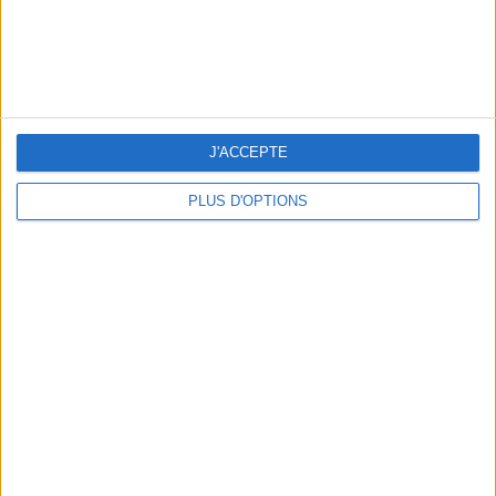
J'ACCEPTE
LES SACS D’ÉTÉ QUI DONNENT LE TON DE LA SAISON
PLUS D'OPTIONS
CONNAISSEZ-VOUS LE AIRBNB DE LA PISCINE AUTOUR DE PARIS ?