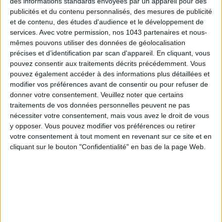
des informations standards envoyées par un appareil pour des
publicités et du contenu personnalisés, des mesures de publicité
et de contenu, des études d'audience et le développement de
services.
Avec votre permission, nos 1043 partenaires et nous-
Plus la peine de présenter
Joe & The Juice
, aka l’enseigne
mêmes pouvons utiliser des données de géolocalisation
préférée de toute clean girl qui se respecte. Leur dernière
précises et d’identification par scan d'appareil. En cliquant, vous
nouveauté ? Le Shake
Trust Your Gut
qui rappelle le célèbre
pouvez consentir aux traitements décrits précédemment. Vous
pouvez également accéder à des informations plus détaillées et
smoothie rose à 20$ d’
Hailey Bieber
vendu au supermarché
modifier vos préférences avant de consentir ou pour refuser de
de luxe
Erewhon
à
L.A.
Dans le gobelet, un shot de
donner votre consentement.
Veuillez noter que certains
probiotiques, vitamines et nutriments naturels. Entre kéfir,
traitements de vos données personnelles peuvent ne pas
fraises, banane, purée de datte, poudre de betterave et
nécessiter votre consentement, mais vous avez le droit de vous
protéines de pois : ce petit bonbon à boire est bourré de
y opposer. Vous pouvez modifier vos préférences ou retirer
votre consentement à tout moment en revenant sur ce site et en
supers-aliments bons pour la digestion et l’hydratation. Vous
cliquant sur le bouton "Confidentialité" en bas de la page Web.
savez désormais où trouver les Pilates girls après leur
workout !
Joe & The Juice
,
37 rue de Monceau, Paris 8e
. Trust Your Gut
Shake (9,90 €). Liste des adresses sur
ce lien
.
LA PLUS GOURMANDE