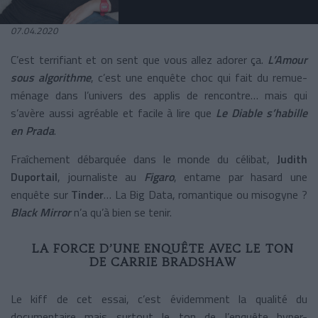
07.04.2020
C’est terrifiant et on sent que vous allez adorer ça.
L’Amour
sous algorithme
, c’est une enquête choc qui fait du remue-
ménage dans l’univers des applis de rencontre… mais qui
s’avère aussi agréable et facile à lire que
Le Diable s’habille
en Prada
.
Fraîchement débarquée dans le monde du célibat,
Judith
Duportail
, journaliste au
Figaro
, entame par hasard une
enquête sur
Tinder
… La Big Data, romantique ou misogyne ?
Black Mirror
n’a qu’à bien se tenir.
LA FORCE D’UNE ENQUÊTE AVEC LE TON
DE CARRIE BRADSHAW
Le kiff de cet essai, c’est évidemment la qualité du
documentaire mais surtout le ton de l’enquête hyper-