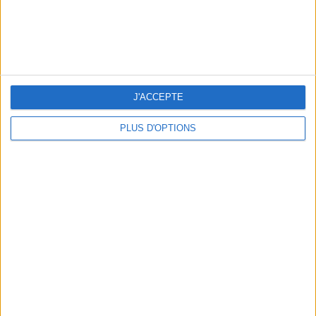
LES SOINS À BOOKER AVANT LES VACANCES
J'ACCEPTE
PLUS D'OPTIONS
10 MAILLOTS DE BAIN CANONS POUR FAIRE SENSATION CET ÉTÉ