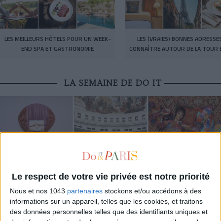
LES MEILLEURS HÔTELS POUR UN WEEK-
LES (VRAIES) BONNES ADRESSE
END SPA ET GASTRONOMIE
CONNAÎTRE AUTOUR DE LA TOUR E
LA SEMAINE DE DO IT
Le respect de votre vie privée est notre priorité
Nous et nos 1043
partenaires
stockons et/ou accédons à des
informations sur un appareil, telles que les cookies, et traitons
LES EXPOS À RATTRAPER À TOUT PRIX CET ÉTÉ
des données personnelles telles que des identifiants uniques et