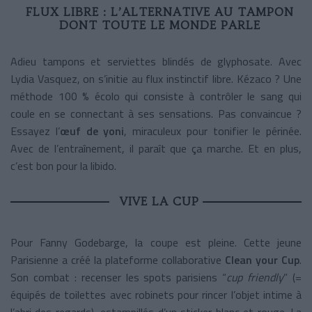
FLUX LIBRE : L’ALTERNATIVE AU TAMPON
DONT TOUTE LE MONDE PARLE
Adieu tampons et serviettes blindés de glyphosate. Avec
Lydia Vasquez, on s’initie au flux instinctif libre. Kézaco ? Une
méthode 100 % écolo qui consiste à contrôler le sang qui
coule en se connectant à ses sensations. Pas convaincue ?
Essayez l’
œuf de yoni
, miraculeux pour tonifier le périnée.
Avec de l’entraînement, il paraît que ça marche. Et en plus,
c’est bon pour la libido.
VIVE LA CUP
Pour Fanny Godebarge, la coupe est pleine. Cette jeune
Parisienne a créé la plateforme collaborative
Clean your Cup
.
Son combat : recenser les spots parisiens “
cup friendly
” (=
équipés de toilettes avec robinets pour rincer l’objet intime à
l’abri des regards), estampillés d’un sticker blanc et rouge. La