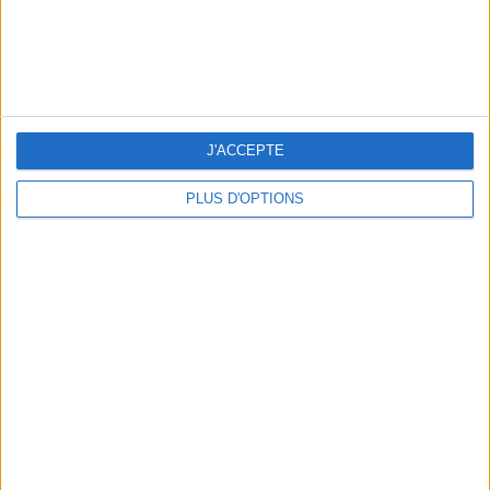
LES CADEAUX DÉLICIEUSEMENT SNOBS À RAPPORTER DE PARIS
J'ACCEPTE
PLUS D'OPTIONS
LES MEILLEURS APÉROS LES PIEDS DANS L’EAU