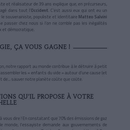
ste et réalisateur de 39 ans explique que, en précurseurs,
agé dans tout l’
Occident
. C’est aussi eux qui ont eu un
le souverainiste, populiste et identitaire
Matteo Salvini
 se passer chez nous si l’on ne comble pas les inégalités
x et démocratique.
GIE, ÇA VOUS GAGNE !
ion, notre rapport au monde contribue à le détruire à petit
 rassembler les « enfants du vide » autour d’une cause (et
t de... sauver
notre planète coûte que coûte.
IONS QU’IL PROPOSE À VOTRE
HELLE
à vous dire ! En constatant que 70% des émissions de gaz
 le monde, l'essayiste demande aux gouvernements de