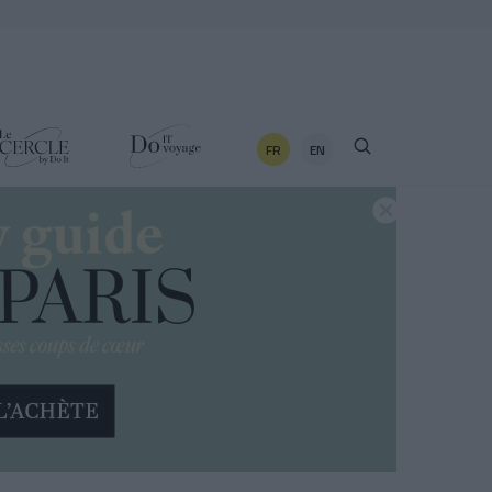
FR
EN