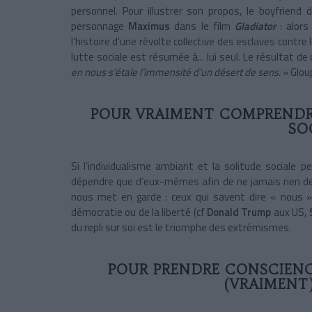
personnel. Pour illustrer son propos, le boyfriend
personnage
Maximus
dans le film
Gladiator
: alor
l’histoire d’une révolte collective des esclaves contr
lutte sociale est résumée à... lui seul. Le résultat d
en nous s’étale l’immensité d’un désert de sens.
» Glou
POUR VRAIMENT COMPRENDR
SO
Si l’individualisme ambiant et la solitude sociale 
dépendre que d’eux-mêmes afin de ne jamais rien dev
nous met en garde : ceux qui savent dire « nous »
démocratie ou de la liberté (cf
Donald Trump
aux US,
du repli sur soi est le triomphe des extrémismes.
POUR PRENDRE CONSCIENC
(VRAIMENT)