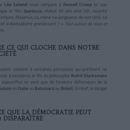
 de
Léa Salamé
nous compare à
Russell Crowe
et son
s que le film
Spartacus
, réalisé 40 ans plus tôt, raconte
e l’empire, Maximus, lui, mène sa vengeance de son côté, sa
e cet individualisme grandissant ? «
Tout autour de nous et
ps.
E CE QUI CLOCHE DANS NOTRE
CIÉTÉ
peuvent convenir à certaines personnes qui préfèrent ne
oir à personne, le fils du philosophe
André Glucksmann
 aujourd’hui ne sont pas de fervents défenseurs de la
Salvini
en
Italie
ou
Bolsonaro
au
Brésil
). En bref, le danger
E QUE LA DÉMOCRATIE PEUT
 DISPARAÎTRE