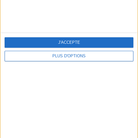
LES MEILLEURS APÉROS LES PIEDS DANS L’EAU
J'ACCEPTE
PLUS D'OPTIONS
LES MEILLEURES TABLES SUDISTES DE PARIS