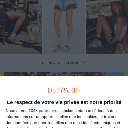
LES SNEAKERS STARS DE L’ÉTÉ
Le respect de votre vie privée est notre priorité
Nous et nos 1043
partenaires
stockons et/ou accédons à des
Inscrivez-vous à notre newsletter
informations sur un appareil, telles que les cookies, et traitons
des données personnelles telles que des identifiants uniques et