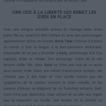
femme s’offusque et ne compte pas se laisser faire.
UNE ODE À LA LIBERTÉ QUI REMET LES
IDÉES EN PLACE
Avec une intrigue enroulée autour du mariage blanc d’une
jeune fille au caractère bien trempé et avec des personnages
apparemment dotés de morale,
Anne Tyler
s’amuse à travers
ce roman à tirer la langue à la bien-pensance américaine.
Impossible de ne pas s’attacher à
Kate
, personnage à la fois
rugueux, drôle et rebelle. Son entourage craint de la voir
devenir vieille fille, mais
Kate
se fiche pas mal de ce qu’on
peut penser d’elle. Dans son métier d’assistante scolaire, elle
n’hésite pas à dire haut et fort qu’elle trouve que les
spaghettis de la cantine sentent le chien mouillé, et les
parents d’élèves se plaignent de sa franchise irritante. Bref,
Kate n’est pas diplomate, mais refuse de se plier aux règles
que lui imposent sa famille, son boulot, et la société en
général. Et ça fait du bien ! À lire sans modération.