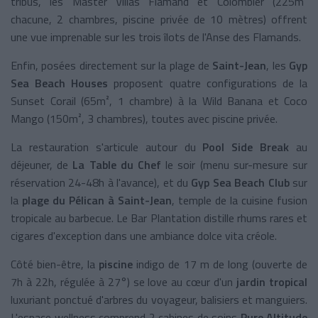
tribus, les Master Villas Flamand et Colombier (225m²
chacune, 2 chambres, piscine privée de 10 mètres) offrent
une vue imprenable sur les trois îlots de l'Anse des Flamands.
Enfin, posées directement sur la plage de
Saint-Jean
, les
Gyp
Sea Beach Houses
proposent quatre configurations de la
Sunset Corail (65m², 1 chambre) à la Wild Banana et Coco
Mango (150m², 3 chambres), toutes avec piscine privée.
La restauration s'articule autour du
Pool Side Break
au
déjeuner, de
La Table du Chef
le soir (menu
sur-mesure sur
réservation 24-48h à l'avance), et du
Gyp Sea Beach Club
sur
la
plage du Pélican à Saint-Jean
, temple de la cuisine fusion
tropicale au barbecue. Le Bar Plantation distille rhums rares et
cigares d'exception dans une ambiance dolce vita créole.
Côté bien-être, la
piscine
indigo de 17 m de long (ouverte de
7h à 22h, régulée à 27°) se love au cœur d'un
jardin tropical
luxuriant ponctué d'arbres du voyageur, balisiers et manguiers.
L'espace wellness comprend 2 cabines de soins
Pure Altitude