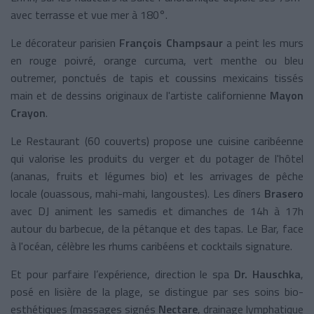
avec terrasse et vue mer à 180°.
Le décorateur parisien
François Champsaur
a peint les murs
en rouge poivré, orange curcuma, vert menthe ou bleu
outremer, ponctués de tapis et coussins mexicains tissés
main et de dessins originaux de l'artiste californienne
Mayon
Crayon
.
Le Restaurant (60 couverts) propose une cuisine caribéenne
qui valorise les produits du verger et du potager de l'hôtel
(ananas, fruits et légumes bio) et les arrivages de pêche
locale (ouassous, mahi-mahi, langoustes). Les dîners
Brasero
avec DJ animent les samedis et dimanches de 14h à 17h
autour du barbecue, de la pétanque et des tapas. Le Bar, face
à l'océan, célèbre les rhums caribéens et cocktails signature.
Et pour parfaire l’expérience, direction le spa
Dr. Hauschka
,
posé en lisière de la plage, se distingue par ses soins bio-
esthétiques (massages signés
Nectare
, drainage lymphatique