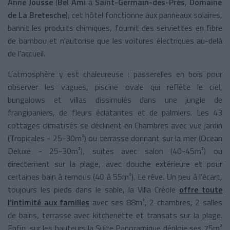
Anne Jousse
(
Bel Ami
à
Saint-Germain-des-Prés
,
Domaine
de La Bretesche
), cet hôtel fonctionne aux panneaux solaires,
bannit les produits chimiques, fournit des serviettes en fibre
de bambou et n'autorise que les voitures électriques au-delà
de l’accueil.
L’atmosphère y est chaleureuse : passerelles en bois pour
observer les vagues, piscine ovale qui reflète le ciel,
bungalows et villas dissimulés dans une jungle de
frangipaniers, de fleurs éclatantes et de palmiers. Les 43
cottages climatisés se déclinent en Chambres avec vue jardin
(Tropicales - 25-30m²) ou terrasse donnant sur la mer (Ocean
Deluxe - 25-30m²), suites avec salon (40-45m²) ou
directement sur la plage, avec douche extérieure et pour
certaines bain à remous (40 à 55m²). Le rêve. Un peu à l’écart,
toujours les pieds dans le sable, la Villa Créole
offre toute
l’intimité aux familles
avec ses 88m², 2 chambres, 2 salles
de bains, terrasse avec kitchenette et transats sur la plage.
Enfin, sur les hauteurs la Suite Panoramique déploie ses 75m²