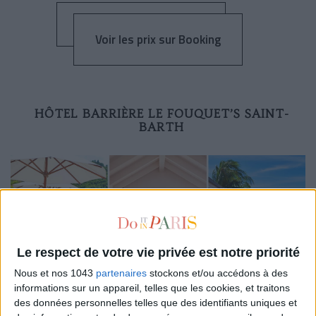
Voir les prix sur Booking
HÔTEL BARRIÈRE LE FOUQUET’S SAINT-
BARTH
Le respect de votre vie privée est notre priorité
Nous et nos 1043
partenaires
stockons et/ou accédons à des
informations sur un appareil, telles que les cookies, et traitons
Perché au-dessus de
Gustavia
,
Le Fouquet’s Saint-Barth
des données personnelles telles que des identifiants uniques et