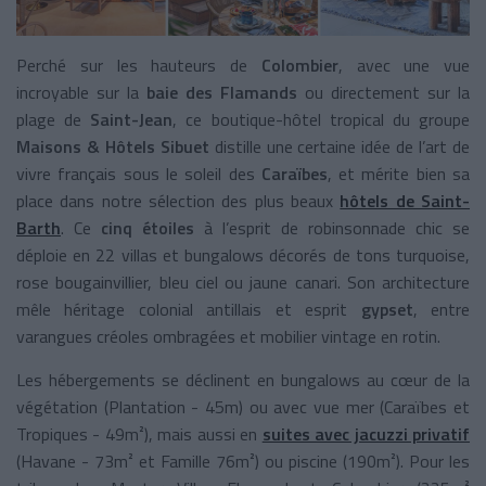
Perché sur les hauteurs de
Colombier
, avec une vue
incroyable sur la
baie des Flamands
ou directement sur la
plage de
Saint-Jean
, ce boutique-hôtel tropical du groupe
Maisons & Hôtels Sibuet
distille une certaine idée de l’art de
vivre français sous le soleil des
Caraïbes
, et mérite bien sa
place dans notre sélection des plus beaux
hôtels de Saint-
Barth
. Ce
cinq étoiles
à l’esprit de robinsonnade chic se
déploie en 22 villas et bungalows décorés de tons turquoise,
rose bougainvillier, bleu ciel ou jaune canari. Son architecture
mêle héritage colonial antillais et esprit
gypset
, entre
varangues créoles ombragées et mobilier vintage en rotin.
Les hébergements se déclinent en bungalows au cœur de la
végétation (Plantation - 45m) ou avec vue mer (Caraïbes et
Tropiques - 49m²), mais aussi en
suites avec jacuzzi privatif
(Havane - 73m² et Famille 76m²) ou piscine (190m²). Pour les