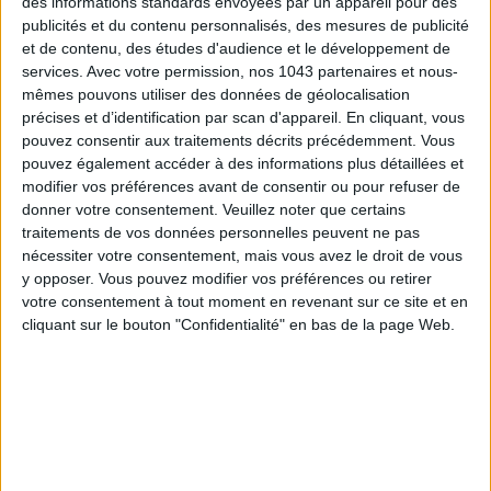
des informations standards envoyées par un appareil pour des
offre l’une des vues les plus envoûtantes de l’île. Repris par le
publicités et du contenu personnalisés, des mesures de publicité
Groupe Barrière
, ce
boutique-hôtel
iconique a retrouvé
et de contenu, des études d'audience et le développement de
toute sa superbe, entre élégance française, esprit maison de
services.
Avec votre permission, nos 1043 partenaires et nous-
plage et discrétion absolue délicatement insulaire. Les
mêmes pouvons utiliser des données de géolocalisation
architectes
Gilles & Boissier
ont repensé les 21 chambres et
précises et d’identification par scan d'appareil. En cliquant, vous
pouvez consentir aux traitements décrits précédemment. Vous
suites dans une palette douce - lin, pierre, bois brut - et un
pouvez également accéder à des informations plus détaillées et
écrin de végétation qui crée de véritables jardins suspendus.
modifier vos préférences avant de consentir ou pour refuser de
donner votre consentement.
Veuillez noter que certains
Les suites, ouvertes aux alizés, profitent d’une ventilation
traitements de vos données personnelles peuvent ne pas
naturelle et de terrasses filantes tournées vers la mer. Depuis
nécessiter votre consentement, mais vous avez le droit de vous
ce promontoire exclusif, on rejoint en quelques minutes
Shell
y opposer. Vous pouvez modifier vos préférences ou retirer
Beach
grâce aux vélos électriques mis à disposition.
Le
votre consentement à tout moment en revenant sur ce site et en
Fouquet’s Saint-Barth
y organise des pique-niques simples
cliquant sur le bouton "Confidentialité" en bas de la page Web.
et raffinés, parfaits pour un après-midi les pieds dans le
sable.
Hôtel Barrière Le Fouquet’s Saint-Barth
, rue des Normands
Gustavia, 97133, Saint-Barthélemy. 21 clés à partir de 900 €
la nuit.