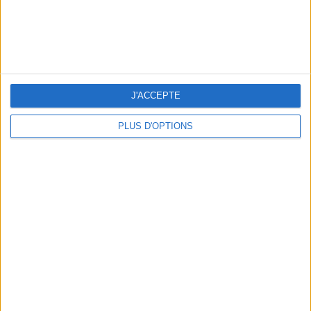
Inscrivez-vous à notre newsletter
S'INSCRIRE
J'ACCEPTE
PLUS D'OPTIONS
ADOPT PARFUMS RÉVOLUTIONNE LA PARFUMERIE MADE IN FRANCE À PETIT PRIX