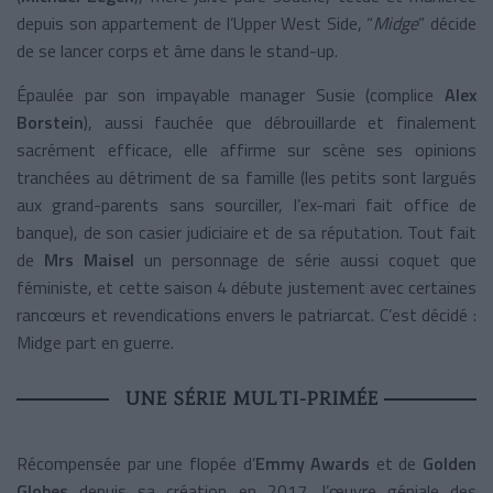
depuis son appartement de l’Upper West Side, “
Midge
” décide
de se lancer corps et âme dans le stand-up.
Épaulée par son impayable manager Susie (complice
Alex
Borstein
), aussi fauchée que débrouillarde et finalement
sacrément efficace, elle affirme sur scène ses opinions
tranchées au détriment de sa famille (les petits sont largués
aux grand-parents sans sourciller, l’ex-mari fait office de
banque), de son casier judiciaire et de sa réputation. Tout fait
de
Mrs Maisel
un personnage de série aussi coquet que
féministe, et cette saison 4 débute justement avec certaines
rancœurs et revendications envers le patriarcat. C’est décidé :
Midge part en guerre.
UNE SÉRIE MULTI-PRIMÉE
Récompensée par une flopée d’
Emmy Awards
et de
Golden
Globes
depuis sa création en 2017, l’œuvre géniale des