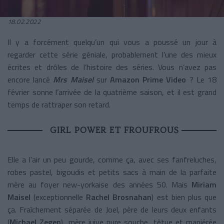
18.02.2022
Il y a forcément quelqu’un qui vous a poussé un jour à
regarder cette série géniale, probablement l’une des mieux
écrites et drôles de l’histoire des séries. Vous n’avez pas
encore lancé
Mrs Maisel
sur
Amazon Prime Video
? Le 18
février sonne l’arrivée de la quatrième saison, et il est grand
temps de rattraper son retard.
GIRL POWER ET FROUFROUS
Elle a l’air un peu gourde, comme ça, avec ses fanfreluches,
robes pastel, bigoudis et petits sacs à main de la parfaite
mère au foyer new-yorkaise des années 50. Mais
Miriam
Maisel
(exceptionnelle
Rachel Brosnahan
) est bien plus que
ça. Fraîchement séparée de Joel, père de leurs deux enfants
(
Michael Zegen
), mère juive pure souche, têtue et maniérée