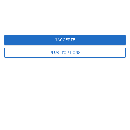
J'ACCEPTE
PLUS D'OPTIONS
3 EXPÉRIENCES OUTDOOR À DEUX PAS DE PARIS