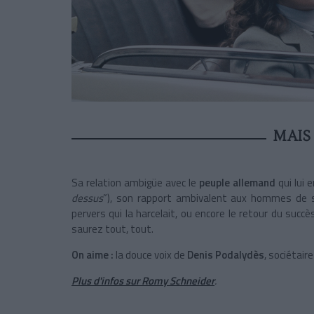
MAIS
Sa relation ambigüe avec le
peuple allemand
qui lui 
dessus
”), son rapport ambivalent aux hommes de 
pervers qui la harcelait, ou encore le retour du succ
saurez tout, tout.
On aime :
la douce voix de
Denis Podalydès
, sociétaire
Plus d'infos sur Romy Schneider
.