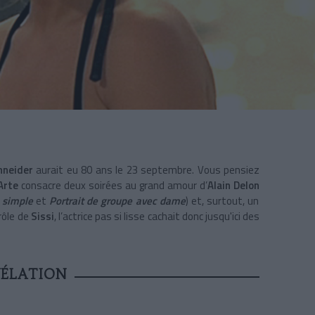
hneider
aurait eu 80 ans le 23 septembre. Vous pensiez
Arte
consacre deux soirées au grand amour d’
Alain Delon
e simple
et
Portrait de groupe avec dame
) et, surtout, un
rôle de
Sissi
, l’actrice pas si lisse cachait donc jusqu'ici des
VÉLATION