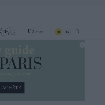
FR
EN