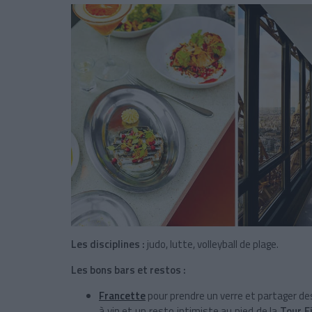
Les disciplines :
judo, lutte, volleyball de plage.
Les bons bars et restos :
Francette
pour prendre un verre et partager d
à vin et un resto intimiste au pied de la
Tour Ei