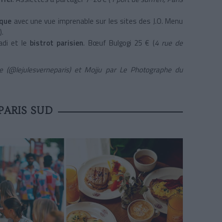
ique
avec une vue imprenable sur les sites des J.O. Menu
).
adi et le
bistrot parisien
. Bœuf Bulgogi 25 €
(
4 rue de
ne (@lejulesverneparis) et Mojju par Le Photographe du
PARIS SUD