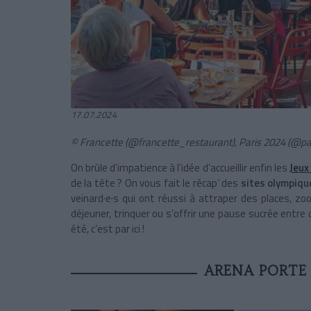
17.07.2024
© Francette (@francette_restaurant), Paris 2024 (@
pa
On brûle d’impatience à l’idée d’accueillir enfin les
Jeux
de la tête ? On vous fait le récap’ des
sites olympiqu
veinard·e·s qui ont réussi à attraper des places, z
déjeuner, trinquer ou s’offrir une pause sucrée entre
été, c’est par ici !
ARENA PORTE 