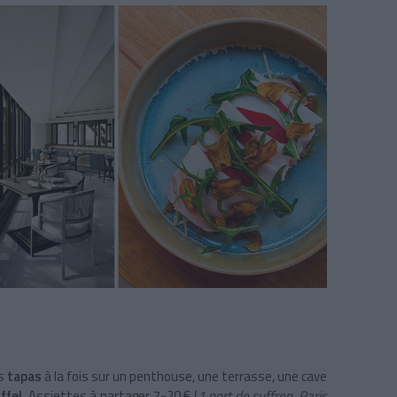
es
tapas
à la fois
sur un penthouse, une terrasse, une cave
ffel
. Assiettes à partager 7-20 € (
1 port de suffren, Paris