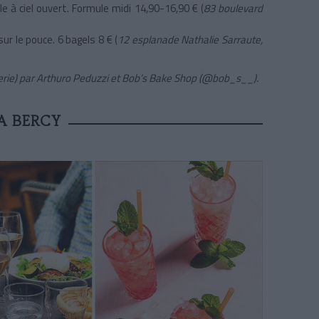
e à ciel ouvert. Formule midi 14,90-16,90 € (
83 boulevard
sur le pouce. 6 bagels 8 € (
12 esplanade Nathalie Sarraute,
erie) par Arthuro Peduzzi et Bob’s Bake Shop (@bob_s__).
A BERCY