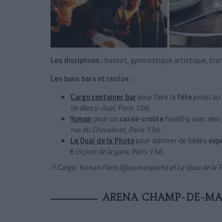
Les disciplines :
basket, gymnastique artistique, tra
Les bons bars et restos :
Cargo container bar
pour faire la
fête
jusqu’au 
de Bercy-Aval, Paris 12e
).
Yuman
pour un
casse-croûte
healthy
avec des 
rue du Chevaleret, Paris 13e
).
Le Quai de la Photo
pour admirer de belles
exp
€ (
9 port de la gare, Paris 13e
).
© Cargo, Yuman Paris (@yumanparis) et Le Quai de la 
ARENA CHAMP-DE-MAR