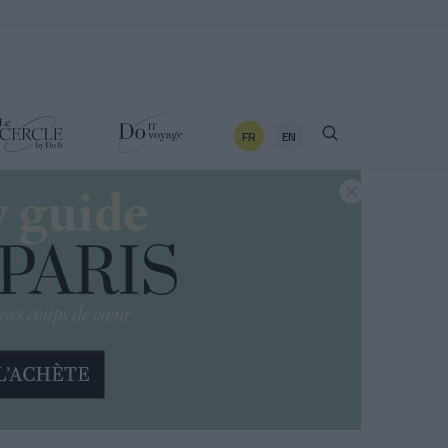
FR
EN