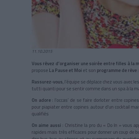
11.10.2015
Vous rêvez d’organiser une soirée entre filles à la 
propose
La Pause et Moi
et son
programme de rêve
Rassurez-vous
, l’équipe se déplace chez vous avec l
tutti quanti pour se sentir comme dans un spa à la ma
On adore
: l’occas’ de se faire dorloter entre copin
pour piapiater entre copines autour d’un cocktail ma
qualifiés
On aime aussi
: Christine la pro du « Do In » vous 
rapides mais très efficaces pour donner un coup de bo
dire bye-bye au stress et au surmenage du quotidien,