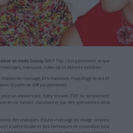
maison en mode Gossip Girl ?
Top, c’est justement ce que
: massages, manucure, make-up et détente extrême !
es chaises de massage, kits manucure, maquillage de pro et
ison (à partir de 40€ par personne).
es pour un anniversaire, baby shower, EVJF ou simplement
ison en se faisant chouchouter par des spécialistes ultra
apprend des pratiques d’auto-massage du visage simples,
ost à votre bouille et des techniques de respiration pour
 très faciles à reproduire seule chez soi pour retrouver