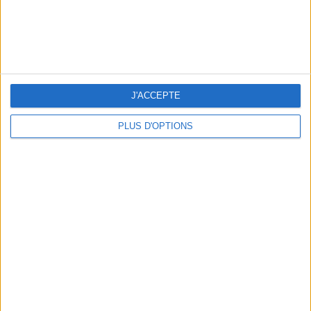
J'ACCEPTE
PLUS D'OPTIONS
NOS ADRESSES CHOUCHOUTES POUR UNE VIRÉE À DEAUVILLE-TROUVILLE