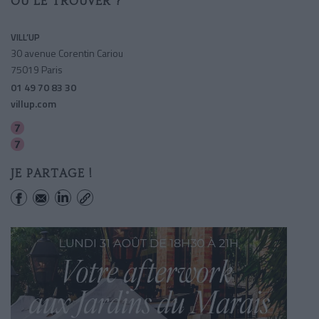
OÙ LE TROUVER ?
VILL’UP
30 avenue Corentin Cariou
75019 Paris
01 49 70 83 30
villup.com
Porte De La Villette
Corentin-cariou
JE PARTAGE !