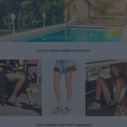
DO YOU KNOW AIRBNB FOR POOLS?
THE SUMMER’S HOTTEST SNEAKERS