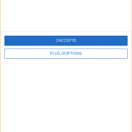
J'ACCEPTE
PLUS D'OPTIONS
THE HOTTEST NEW STREET FOOD SPOTS IN PARIS