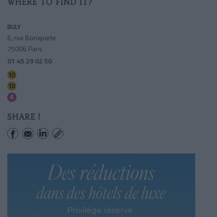
WHERE TO FIND IT?
BULY
6, rue Bonaparte
75006 Paris
01 45 29 02 50
Odeon
Mabillon
Saint-germain Des Pres
SHARE !