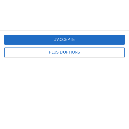
J'ACCEPTE
PLUS D'OPTIONS
5 SPA GETAWAYS LESS THAN 2 HOURS FROM PARIS