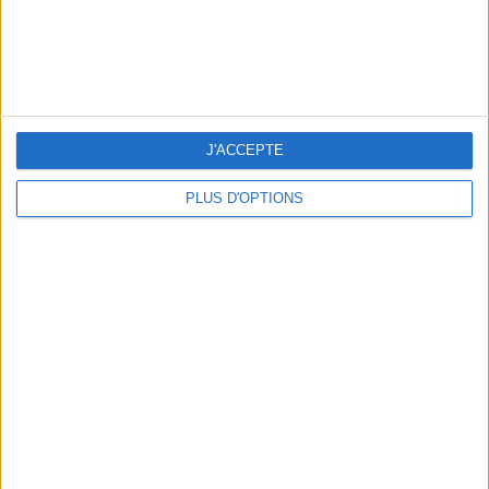
J'ACCEPTE
PLUS D'OPTIONS
OUR FAVORITE SPOTS FOR A GETAWAY TO DEAUVILLE-TROUVILLE