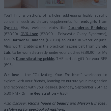
You'll find a plethora of articles addressing highly specific
concerns, such as dietary supplements for
endogirls
from
Gyneika
. Also, wellness elixirs like
Curanderas Endolove
(€28.90),
OVK-Love
(€28.90 - Polycystic Ovary Syndrome),
and
Hormonal Balance
(€28.90) to dilute in water or juice.
Also worth grabbing is the practical heating belt from
L’Endo
Lab
, to be worn discreetly under your clothes (€39.90), or My
Lubie's
Dune vibrating pebble
, THE perfect gift for your BFF
(€95).
We love :
the "Cultivating Your Eroticism" workshop to
explore with your friends, learning to nurture your imagination
and reconnect with your desires. (Monday, September 25th at
6:30 PM -
Online Registration
- €30).
Also discover,
Paoma house of beauty
and
Maison Gynécée :
a club-spa for overbooked mothers.