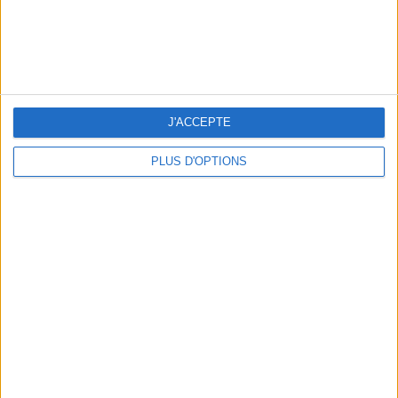
5 BONS ROMANS EN FORMAT POCHE À DÉVORER CET ÉTÉ
J'ACCEPTE
PLUS D'OPTIONS
LES PLUS BEAUX BAGAGES POUR VOYAGER AVEC STYLE