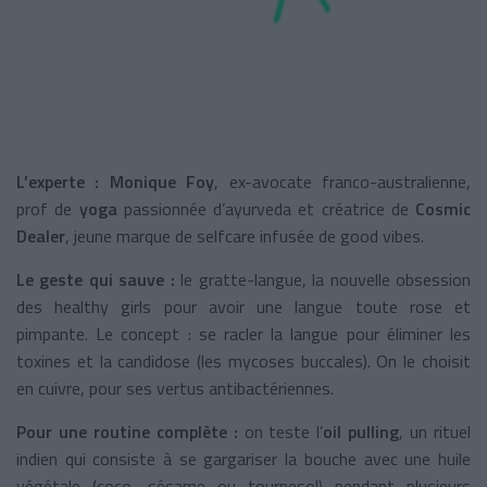
L’experte :
Monique Foy
, ex-avocate franco-australienne,
prof de
yoga
passionnée d’ayurveda et créatrice de
Cosmic
Dealer
, jeune marque de selfcare infusée de good vibes.
Le geste qui sauve :
le gratte-langue, la nouvelle obsession
des healthy girls pour avoir une langue toute rose et
pimpante. Le concept : se racler la langue pour éliminer les
toxines et la candidose (les mycoses buccales). On le choisit
en cuivre, pour ses vertus antibactériennes.
Pour une routine complète :
on teste l’
oil pulling
, un rituel
indien qui consiste à se gargariser la bouche avec une huile
végétale (coco, sésame ou tournesol) pendant plusieurs