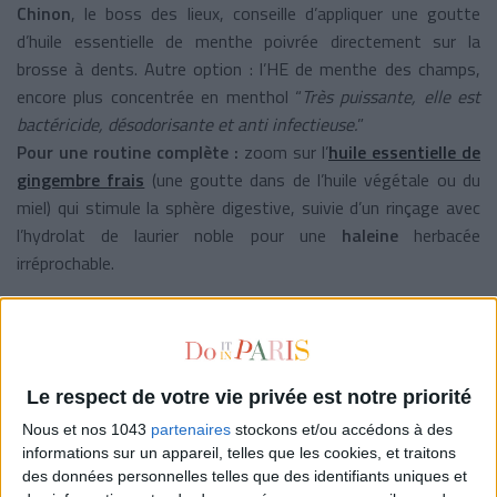
Chinon
, le boss des lieux, conseille d’appliquer une goutte
d’huile essentielle de menthe poivrée directement sur la
brosse à dents. Autre option : l’HE de menthe des champs,
encore plus concentrée en menthol “
Très puissante, elle est
bactéricide, désodorisante et anti infectieuse.
”
Pour une routine complète :
zoom sur l’
huile essentielle de
gingembre frais
(une goutte dans de l’huile végétale ou du
miel) qui stimule la sphère digestive, suivie d’un rinçage avec
l’hydrolat de laurier noble pour une
haleine
herbacée
irréprochable.
LES RÈGLES D’OR D’UNE HYGIÈNE BUCCO-
DENTAIRE AU TOP
Le respect de votre vie privée est notre priorité
Nous et nos 1043
partenaires
stockons et/ou accédons à des
informations sur un appareil, telles que les cookies, et traitons
des données personnelles telles que des identifiants uniques et