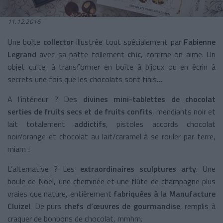
11.12.2016
Une boîte
collector
illustrée tout spécialement par
Fabienne
Legrand
avec sa patte follement
chic
, comme on aime. Un
objet culte, à transformer en boîte à bijoux ou en écrin à
secrets une fois que les chocolats sont finis…
A l’intérieur ? Des
divines mini-tablettes de chocolat
serties de fruits secs et de fruits confits
, mendiants noir et
lait totalement
addictifs
, pistoles accords chocolat
noir/orange et chocolat au lait/caramel à se rouler par terre,
miam !
L’alternative ? Les
extraordinaires sculptures arty
. Une
boule de Noël, une cheminée et une flûte de champagne plus
vraies que nature, entièrement
fabriquées
à la Manufacture
Cluizel
. De purs
chefs d’œuvres de gourmandise
, remplis à
craquer de bonbons de chocolat, mmhm.