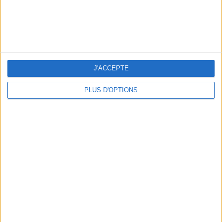
J'ACCEPTE
PLUS D'OPTIONS
LES NOUVEAUX Q.G. STREET FOOD QUI FONT SALIVER PARIS
LE VESTIAIRE PLAGE QUI FAIT RÊVER