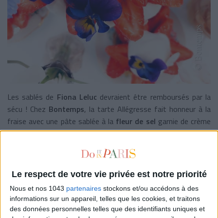
Les sablés de
Fiona Leluc
devraient être remboursés par la
sécu ! Chez
Bontemps
, la tarte Allégresse fait honneur à la
fraise avec une pâte sablée à la
fleur de sel
garnie de crème
légère et de
chantilly vanille
Madagascar, le tout recouvert
de magnifiques fraises fraîches. Une pâtisserie aussi chic que
réconfortante.
Le respect de votre vie privée est notre priorité
Bontemps
,
57 rue de Bretagne, Paris 3e
et
23 rue de
Poncelet, Paris 17e.
Tarte Allégresse 4/5 personnes : 48€
Nous et nos 1043
partenaires
stockons et/ou accédons à des
informations sur un appareil, telles que les cookies, et traitons
© Bontemps
des données personnelles telles que des identifiants uniques et