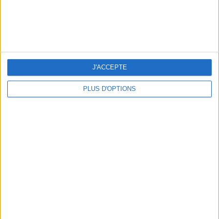
LES SNEAKERS STARS DE L’ÉTÉ
J'ACCEPTE
PLUS D'OPTIONS
Inscrivez-vous à notre newsletter
S'INSCRIRE