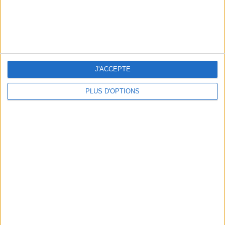
J'ACCEPTE
3 EXPÉRIENCES OUTDOOR À DEUX PAS DE PARIS
PLUS D'OPTIONS
LES CADEAUX DÉLICIEUSEMENT SNOBS À RAPPORTER DE PARIS