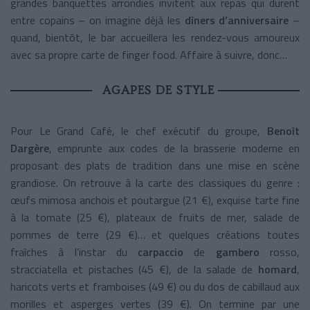
grandes banquettes arrondies invitent aux repas qui durent
entre copains – on imagine déjà les
dîners d’anniversaire
–
quand, bientôt, le bar accueillera les rendez-vous amoureux
avec sa propre carte de finger food. Affaire à suivre, donc…
AGAPES DE STYLE
Pour Le Grand Café, le chef exécutif du groupe,
Benoît
Dargère
, emprunte aux codes de la brasserie moderne en
proposant des plats de tradition dans une mise en scène
grandiose. On retrouve à la carte des classiques du genre :
œufs mimosa anchois et poutargue (21 €), exquise tarte fine
à la tomate (25 €), plateaux de fruits de mer, salade de
pommes de terre (29 €)… et quelques créations toutes
fraîches à l’instar du
carpaccio
de
gambero
rosso,
stracciatella et pistaches (45 €), de la salade de
homard
,
haricots verts et framboises (49 €) ou du dos de cabillaud aux
morilles et asperges vertes (39 €). On termine par une