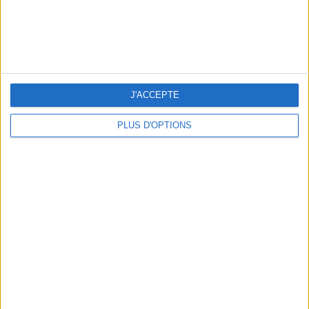
LES SOINS À BOOKER AVANT LES VACANCES
J'ACCEPTE
PLUS D'OPTIONS
10 MAILLOTS DE BAIN CANONS POUR FAIRE SENSATION CET ÉTÉ