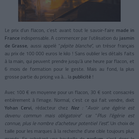
Le prix d’un flacon, c’est avant tout le savoir-faire
made in
France
indispensable. A commencer par l’utilisation du
jasmin
de Grasse
, aussi appelé “
pépite blanche
”, un trésor français
au prix de 100 000 euros le kilo ! Sans oublier les détails faits
à la main, qui peuvent prendre jusqu’à une heure par flacon, et
6 mois de formation pour le geste. Mais au fond, la plus
grosse partie du pricing va à… la
publicité
!
Avec 100 € en moyenne pour un flacon, 30 € sont consacrés
entièrement à l’image. Normal, c’est ce qui fait vendre, dixit
Yohan Cervi
, rédacteur chez
Nez
:
“
Avoir une égérie est
devenu commun mais obligatoire
” car “
Plus l'égérie est
connue, plus le nombre d’acheteur potentiel l’est
”. Un choix de
taille pour les marques à la recherche d’une cible toujours plus
grande. En achetant une bouteille de
parfum
, c’est donc le