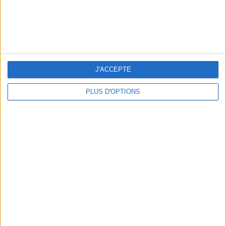
LES NOUVEAUX Q.G. STREET FOOD QUI FONT SALIVER PARIS
J'ACCEPTE
PLUS D'OPTIONS
LE VESTIAIRE PLAGE QUI FAIT RÊVER