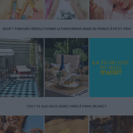
ADOPT PARFUMS RÉVOLUTIONNE LA PARFUMERIE MADE IN FRANCE À PETIT PRIX
TOUT CE QUE VOUS DEVEZ FAIRE À PARIS EN AOÛT