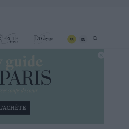
FR
EN