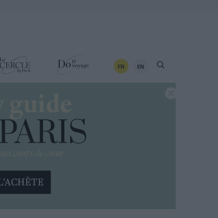
FR
EN