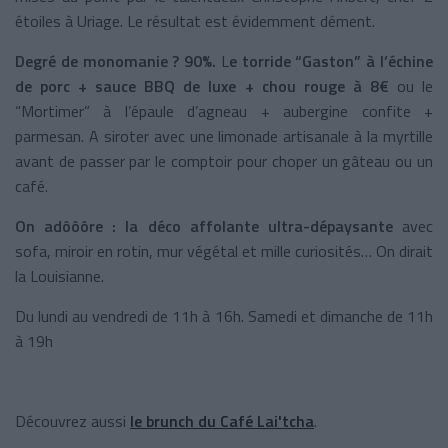
étoiles à Uriage. Le résultat est évidemment dément.
Degré de monomanie ? 90%.
L
e torride “Gaston” à l’échine
de porc + sauce BBQ de luxe + chou rouge à 8€
ou le
“Mortimer” à l’épaule d’agneau + aubergine confite +
parmesan. A siroter avec une limonade artisanale à la myrtille
avant de passer par le comptoir pour choper un gâteau ou un
café.
On adôôôre : la déco affolante ultra-dépaysante
avec
sofa, miroir en rotin, mur végétal et mille curiosités… On dirait
la Louisianne.
Du lundi au vendredi de 11h à 16h. Samedi et dimanche de 11h
à 19h
Découvrez aussi
le brunch du Café Lai'tcha
.