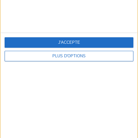
NOS ADRESSES CHOUCHOUTES POUR UNE VIRÉE À DEAUVILLE-TROUVILLE
J'ACCEPTE
PLUS D'OPTIONS
LES NOUVEAUX Q.G. STREET FOOD QUI FONT SALIVER PARIS