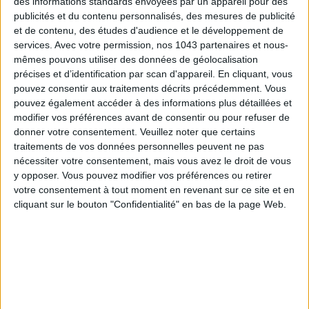
des informations standards envoyées par un appareil pour des
publicités et du contenu personnalisés, des mesures de publicité
et de contenu, des études d'audience et le développement de
services.
Avec votre permission, nos 1043 partenaires et nous-
Melon, pastèque et glaces à gogo nous gonflent le ventre et
mêmes pouvons utiliser des données de géolocalisation
précises et d’identification par scan d'appareil. En cliquant, vous
nous créent des
ballonnements
.
Epycure
sauve la mise avec
pouvez consentir aux traitements décrits précédemment. Vous
ces
gummies
ultra-pratiques qui détendent les muscles
pouvez également accéder à des informations plus détaillées et
intestinaux
, réduit la sensation de
ventre
tendu et diminue
modifier vos préférences avant de consentir ou pour refuser de
les mauvais gaz. Sans sucre, évidemment.
donner votre consentement.
Veuillez noter que certains
traitements de vos données personnelles peuvent ne pas
nécessiter votre consentement, mais vous avez le droit de vous
y opposer. Vous pouvez modifier vos préférences ou retirer
votre consentement à tout moment en revenant sur ce site et en
Epycure - 24,90 €
cliquant sur le bouton "Confidentialité" en bas de la page Web.
RÉDUIRE L’INFLAMMATION