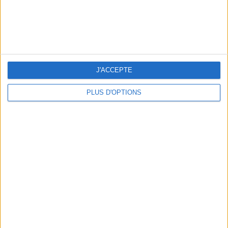
J'ACCEPTE
PLUS D'OPTIONS
LES SNEAKERS STARS DE L’ÉTÉ
Inscrivez-vous à notre newsletter