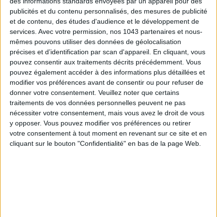
des informations standards envoyées par un appareil pour des
publicités et du contenu personnalisés, des mesures de publicité
et de contenu, des études d'audience et le développement de
services.
Avec votre permission, nos 1043 partenaires et nous-
mêmes pouvons utiliser des données de géolocalisation
précises et d’identification par scan d'appareil. En cliquant, vous
pouvez consentir aux traitements décrits précédemment. Vous
pouvez également accéder à des informations plus détaillées et
modifier vos préférences avant de consentir ou pour refuser de
donner votre consentement.
Veuillez noter que certains
traitements de vos données personnelles peuvent ne pas
nécessiter votre consentement, mais vous avez le droit de vous
y opposer. Vous pouvez modifier vos préférences ou retirer
La fête :
1000 m² de terrasse wild avec plantes et arbres
votre consentement à tout moment en revenant sur ce site et en
fruitiers, soleil, bon son, cocktails et street food…
Papa
cliquant sur le bouton "Confidentialité" en bas de la page Web.
Cabane
rempile cette année du côté de
Bercy
dans un esprit
plus tropical que jamais. L’option cool ? Squatter un terrain de
pétanque avec son crew, avant d’investir un une tablée pour
danser en bande et visionner le match de foot de la soirée.
On croise qui ?
Les startupers branchés en afterwork et les