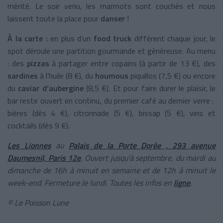
mérité. Le soir venu, les marmots sont couchés et nous
laissent toute la place pour
danser
!
À l
a carte :
en plus d’un
food truck
différent chaque jour, le
spot déroule une partition gourmande et généreuse. Au menu
: des
pizzas
à partager entre copains (à partir de 13 €), des
sardines
à l’huile (8 €), du
houmous
piquillos (7,5 €) ou encore
du
caviar d’aubergine
(8,5 €). Et pour faire durer le plaisir, le
bar reste ouvert en continu, du premier café au dernier verre :
bières (dès 4 €), citronnade (5 €), bissap (5 €), vins et
cocktails (dès 9 €).
Les Lionnes
au
Palais de la Porte Dorée , 293 avenue
Daumesnil, Paris 12e
. Ouvert jusqu'à septembre, du mardi au
dimanche de 16h à minuit en semaine et de 12h à minuit le
week-end. Fermeture le lundi. Toutes les infos en
ligne
.
©
Le Poisson Lune