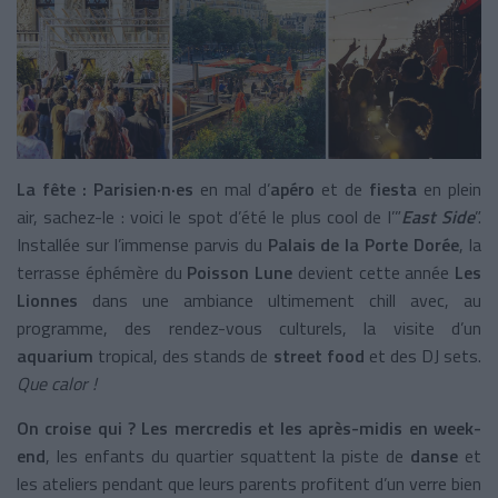
La fête :
Parisien·n·es
en mal d’
apéro
et de
fiesta
en plein
air, sachez-le : voici le spot d’été le plus cool de
l’”
East Side
”.
Installée sur l’immense parvis du
Palais de la Porte Dorée
, la
terrasse éphémère du
Poisson Lune
devient cette année
Les
Lionnes
dans une ambiance ultimement chill avec, au
programme, des rendez-vous culturels, la visite d’un
aquarium
tropical, des stands de
street food
et des DJ sets.
Que calor !
On croise qui ? Les mercredis et les après-midis en week-
end
, les enfants du quartier squattent la piste de
danse
et
les ateliers pendant que leurs parents profitent d’un verre bien