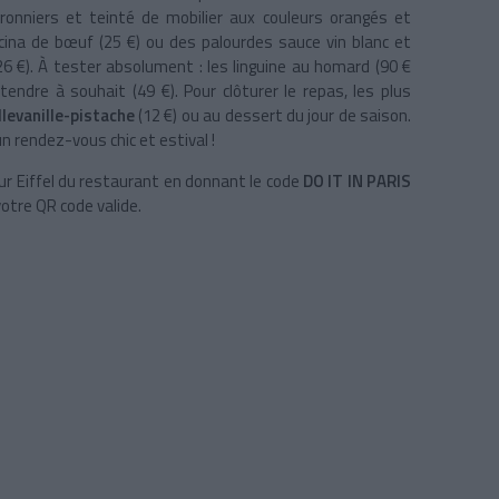
itronniers et teinté de mobilier aux couleurs orangés et
cina de bœuf (25 €) ou des palourdes sauce vin blanc et
26 €). À tester absolument : les linguine au homard (90 €
endre à souhait (49 €). Pour clôturer le repas, les plus
llevanille-pistache
(12 €) ou au dessert du jour de saison.
un rendez-vous chic et estival !
ur Eiffel du restaurant en donnant le code
DO IT IN PARIS
otre QR code valide.