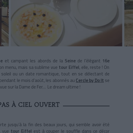
ne
et campant les abords de la
Seine
de l’élégant
16e
on menu, mais sa sublime vue
tour Eiffel
, elle, reste ! On
u soleil ou un date romantique, tout en se délectant de
n pendant le mois d’août, les abonnés au
Cercle by Do It
se
e vue sur la Dame de Fer… Le dream ultime !
AS À CIEL OUVERT
te jusqu’à la fin des beaux jours, qui semble avoir été
La vue
tour Eiffel
est à couper le souffle dans ce décor