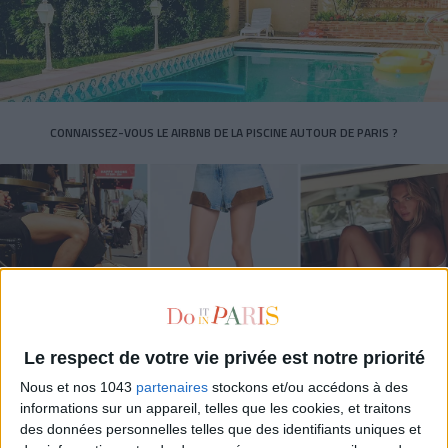
CONNAISSEZ-VOUS LE AIRBNB DE LA PISCINE AUTOUR DE PARIS ?
Le respect de votre vie privée est notre priorité
Nous et nos 1043
partenaires
stockons et/ou accédons à des
LES SNEAKERS STARS DE L’ÉTÉ
informations sur un appareil, telles que les cookies, et traitons
des données personnelles telles que des identifiants uniques et