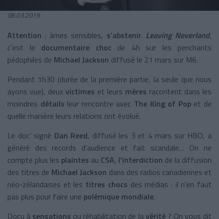
08.03.2019
Attention
: âmes sensibles,
s’abstenir
.
Leaving Neverland
,
c’est
le
documentaire choc
de 4h sur les penchants
pédophiles de
Michael Jackson
diffusé le 21 mars sur M6.
Pendant 1h30 (durée de la première partie, la seule que nous
ayons vue), deux
victimes
et leurs
mères
racontent dans les
moindres
détails
leur rencontre avec
The King of Pop
et de
quelle manière leurs relations ont évolué.
Le doc’ signé
Dan Reed
, diffusé les 3 et 4 mars sur HBO, a
généré des records d’audience et fait scandale… On ne
compte plus les
plaintes
au
CSA
,
l’interdiction
de la diffusion
des titres de
Michael Jackson
dans des radios canadiennes et
néo-zélandaises et les
titres chocs
des médias : il n’en faut
pas plus pour faire une
polémique mondiale
.
Docu à
sensations
ou réhabilitation de la
vérité
? On vous dit