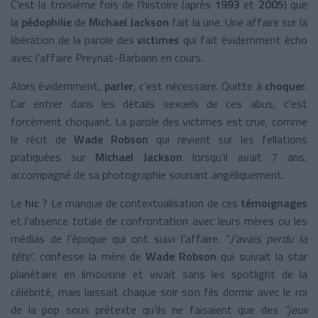
C’est la troisième fois de l’histoire (après
1993
et
2005
) que
la
pédophilie
de
Michael Jackson
fait la une. Une affaire sur la
libération de la parole des
victimes
qui fait évidemment écho
avec l’affaire Preynat-Barbarin en cours.
Alors évidemment,
parler
, c’est nécessaire. Quitte à
choquer
.
Car entrer dans les détails sexuels de ces abus, c’est
forcément choquant. La parole des victimes est crue, comme
le récit de
Wade Robson
qui revient sur les fellations
pratiquées sur
Michael Jackson
lorsqu’il avait 7 ans,
accompagné de sa photographie souriant angéliquement.
Le
hic
? Le manque de contextualisation de ces
témoignages
et l’absence totale de confrontation avec leurs mères ou les
médias de l’époque qui ont suivi l’affaire.
“
J’avais perdu la
tête
”, confesse la mère de
Wade Robson
qui suivait la star
planétaire en limousine et vivait sans les spotlight de la
célébrité, mais laissait chaque soir son fils dormir avec le roi
de la pop sous prétexte qu’ils ne faisaient que des
“jeux