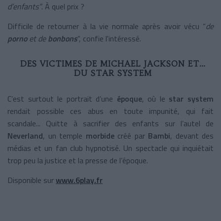
d’enfants”
. À quel prix ?
Difficile de retourner à la vie normale après avoir vécu “
de
porno
et de
bonbons
”, confie l'intéressé.
DES VICTIMES DE MICHAEL JACKSON ET…
DU STAR SYSTEM
C’est surtout le portrait d’une
époque
, où le
star system
rendait possible ces abus en toute impunité, qui fait
scandale... Quitte à sacrifier des enfants sur l’autel de
Neverland
, un temple
morbide
créé par
Bambi
, devant des
médias et un fan club hypnotisé. Un spectacle qui inquiétait
trop peu la justice et la presse de l’époque.
Disponible sur
www.6play.fr