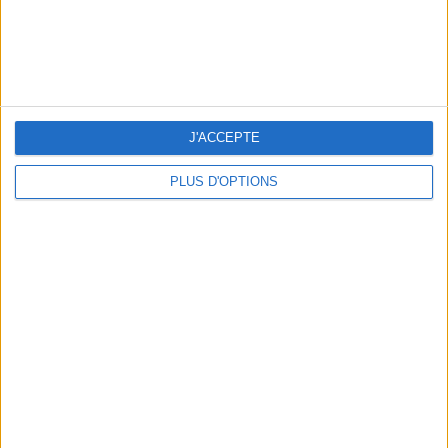
LES CADEAUX DÉLICIEUSEMENT SNOBS À RAPPORTER DE PARIS
J'ACCEPTE
PLUS D'OPTIONS
LES MEILLEURS APÉROS LES PIEDS DANS L’EAU