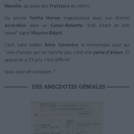
Neuville
, qui parle des
frotteurs
du métro.
Ou encore
Yvette Horner
majestueuse avec son éternel
accordéon
dans un
Casse-Noisette
“
très kitsch et très
visuel
” signé
Maurice Béjart
.
C’est sans oublier
Anne Sylvestre
, la romantique pour qui
“
une chanson qui ne marche pas, c’est une
peine d’amour
. Et
quand on a 23 ans, c’est difficile
”.
Vous avez dit iconiques ?
DES ANECDOTES GÉNIALES