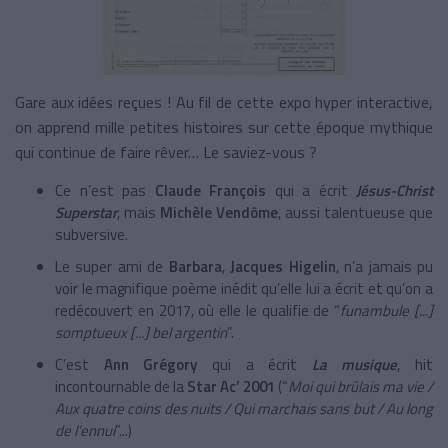
Gare aux idées reçues ! Au fil de cette expo hyper interactive,
on apprend mille petites histoires sur cette époque mythique
qui continue de faire rêver… Le saviez-vous ?
Ce n’est pas
Claude François
qui a écrit
Jésus-Christ
Superstar
, mais
Michèle Vendôme
, aussi talentueuse que
subversive.
Le super ami de
Barbara
,
Jacques Higelin
, n’a jamais pu
voir le magnifique poème inédit qu’elle lui a écrit et qu’on a
redécouvert en 2017, où elle le qualifie de
“
funambule
[...]
somptueux [...]
bel argentin
”.
C’est
Ann Grégory
qui a écrit
La musique
, hit
incontournable de la
Star Ac’ 2001
(“
Moi qui brûlais ma vie /
Aux quatre coins des nuits / Qui marchais sans but / Au long
de l’ennui
”...)