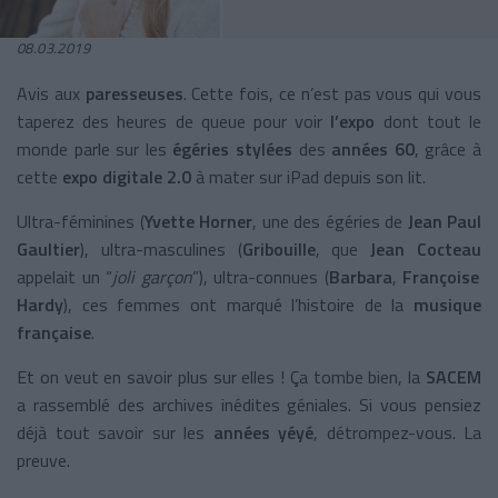
08.03.2019
Avis aux
paresseuses
. Cette fois, ce n’est pas vous qui vous
taperez des heures de queue pour voir
l’expo
dont tout le
monde parle sur les
égéries stylées
des
années 60
, grâce à
cette
expo digitale 2.0
à mater sur iPad depuis son lit.
Ultra-féminines
(
Yvette Horner
, une des égéries de
Jean Paul
Gaultier
), ultra-masculines
(
Gribouille
, que
Jean Cocteau
appelait un “
joli garçon
”), ultra-connues
(
Barbara
,
Françoise
Hardy
), ces femmes ont marqué l’histoire de la
musique
française
.
Et on veut en savoir plus sur elles ! Ça tombe bien, la
SACEM
a rassemblé des archives inédites géniales. Si vous pensiez
déjà tout savoir sur les
années yéyé
, détrompez-vous. La
preuve.