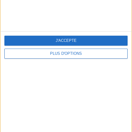
J'ACCEPTE
PLUS D'OPTIONS
CONNAISSEZ-VOUS LE AIRBNB DE LA PISCINE AUTOUR DE PARIS ?