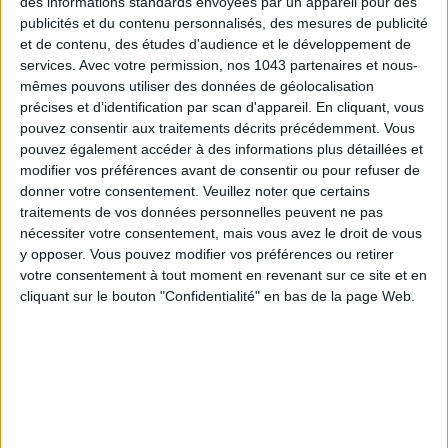
des informations standards envoyées par un appareil pour des
publicités et du contenu personnalisés, des mesures de publicité
et de contenu, des études d'audience et le développement de
services.
Avec votre permission, nos 1043 partenaires et nous-
mêmes pouvons utiliser des données de géolocalisation
précises et d’identification par scan d'appareil. En cliquant, vous
pouvez consentir aux traitements décrits précédemment. Vous
pouvez également accéder à des informations plus détaillées et
LES SPF 50 QUI DONNENT ENVIE DE SE TARTINER
modifier vos préférences avant de consentir ou pour refuser de
donner votre consentement.
Veuillez noter que certains
traitements de vos données personnelles peuvent ne pas
nécessiter votre consentement, mais vous avez le droit de vous
y opposer. Vous pouvez modifier vos préférences ou retirer
votre consentement à tout moment en revenant sur ce site et en
cliquant sur le bouton "Confidentialité" en bas de la page Web.
Inscrivez-vous à notre newsletter
S'INSCRIRE