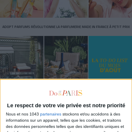
ADOPT PARFUMS RÉVOLUTIONNE LA PARFUMERIE MADE IN FRANCE À PETIT PRIX
TOUT CE QUE VOUS DEVEZ FAIRE À PARIS EN AOÛT
Le respect de votre vie privée est notre priorité
Nous et nos 1043
partenaires
stockons et/ou accédons à des
informations sur un appareil, telles que les cookies, et traitons
des données personnelles telles que des identifiants uniques et